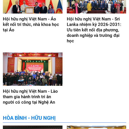
kinh tế - xã hội và quan hệ đối ngoại của đất nước.
Các tổ chức thành viên:
Hội hữu nghị Việt Nam - Áo
Hội hữu nghị Việt Nam - Sri
* Hội Quốc tế ngữ các địa phương:
kết nối trí thức, nhà khoa học
Lanka nhiệm kỳ 2026-2031:
tại Áo
Ưu tiên kết nối địa phương,
- Hội Quốc tế ngữ thành phố Hà Nội
doanh nghiệp và trường đại
học
- Hội Quốc tế ngữ thành phố Hồ Chí Minh
* Các chi hội thành viên:
- Chi hội Nguyễn Văn Kỉnh
- Trung tâm Kinh tế và Thương mại Esperanto
- Tổ chức Thanh niên Quốc tế ngữ Việt Nam
Các đối tác:
Hội hữu nghị Việt Nam - Lào
Các tổ chức Quốc tế ngữ các nước.
tham gia hành trình tri ân
người có công tại Nghệ An
Hoạt động chính:
- Tổ chức, đồng tổ chức, tham gia nhiều sự kiện Quốc tế ngữ
HÒA BÌNH - HỮU NGHỊ
trong nước và quốc tế, góp phần thúc đẩy tình đoàn kết, hữu
nghị và hợp tác giữa nhân dân Việt Nam với nhân dân thế