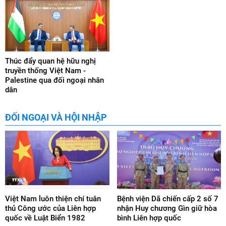
Thúc đẩy quan hệ hữu nghị
truyền thống Việt Nam -
Palestine qua đối ngoại nhân
dân
ĐỐI NGOẠI VÀ HỘI NHẬP
Việt Nam luôn thiện chí tuân
Bệnh viện Dã chiến cấp 2 số 7
thủ Công ước của Liên hợp
nhận Huy chương Gìn giữ hòa
quốc về Luật Biển 1982
bình Liên hợp quốc