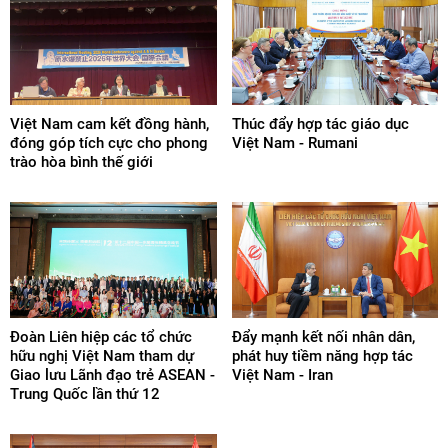
giới, đóng góp cho phong trào Quốc tế ngữ khu vực và thế
giới.
- Quảng bá về phong trào Quốc tế ngữ ở Việt Nam, cung cấp
thông tin về hình ảnh đất nước, con người Việt Nam.
Việt Nam cam kết đồng hành,
Thúc đẩy hợp tác giáo dục
- Đào tạo, bồi dưỡng tiếng Quốc tế ngữ.
đóng góp tích cực cho phong
Việt Nam - Rumani
trào hòa bình thế giới
Đoàn Liên hiệp các tổ chức
Đẩy mạnh kết nối nhân dân,
hữu nghị Việt Nam tham dự
phát huy tiềm năng hợp tác
Giao lưu Lãnh đạo trẻ ASEAN -
Việt Nam - Iran
Trung Quốc lần thứ 12