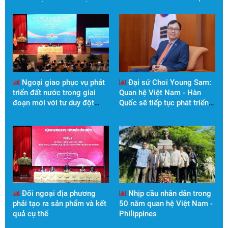
vai trò của các hội quần chúng trong giai đoạn phát triển
mới (Chỉ thị số 11-CT/TW, ngày 20/7/2026)
Ngoại giao phục vụ phát
Đại sứ Choi Young Sam:
triển đất nước trong giai
Quan hệ Việt Nam - Hàn
đoạn mới với tư duy đột
Quốc sẽ tiếp tục phát triển
phá, hành động quyết liệt
sâu rộng và bền vững
Đối ngoại địa phương
Nhịp cầu nhân dân trong
phải tạo ra sản phẩm và kết
50 năm quan hệ Việt Nam -
quả cụ thể
Philippines