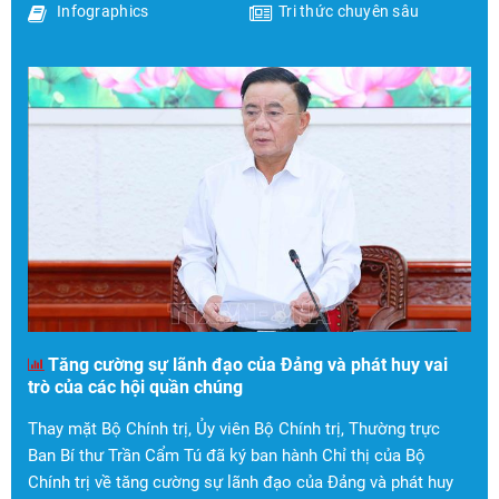
Infographics
Tri thức chuyên sâu
Tăng cường sự lãnh đạo của Đảng và phát huy vai
trò của các hội quần chúng
Thay mặt Bộ Chính trị, Ủy viên Bộ Chính trị, Thường trực
Ban Bí thư Trần Cẩm Tú đã ký ban hành Chỉ thị của Bộ
Chính trị về tăng cường sự lãnh đạo của Đảng và phát huy