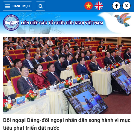
DANH MỤC
LIÊN HIỆP CÁC TỔ CHỨC HỮU NGHỊ VIỆT NAM
Đối ngoại Đảng-đối ngoại nhân dân song hành vì mục
tiêu phát triển đất nước