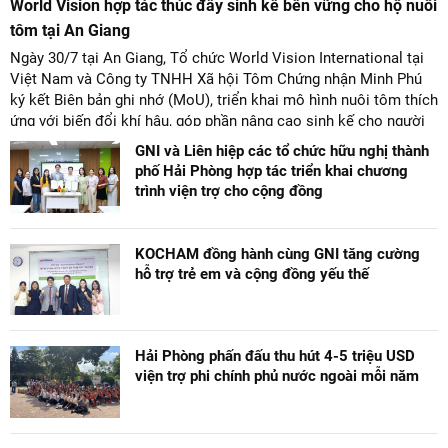
World Vision hợp tác thúc đẩy sinh kế bền vững cho hộ nuôi
tôm tại An Giang
Ngày 30/7 tại An Giang, Tổ chức World Vision International tại
Việt Nam và Công ty TNHH Xã hội Tôm Chứng nhận Minh Phú
ký kết Biên bản ghi nhớ (MoU), triển khai mô hình nuôi tôm thích
ứng với biến đổi khí hậu, góp phần nâng cao sinh kế cho người
dân và bảo đảm an sinh trẻ em tại các cộng đồng dễ bị tổn
GNI và Liên hiệp các tổ chức hữu nghị thành
thương.
phố Hải Phòng hợp tác triển khai chương
trình viện trợ cho cộng đồng
KOCHAM đồng hành cùng GNI tăng cường
hỗ trợ trẻ em và cộng đồng yếu thế
Hải Phòng phấn đấu thu hút 4-5 triệu USD
viện trợ phi chính phủ nước ngoài mỗi năm