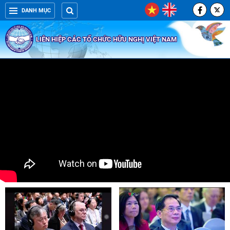
DANH MỤC
LIÊN HIỆP CÁC TỔ CHỨC HỮU NGHỊ VIỆT NAM