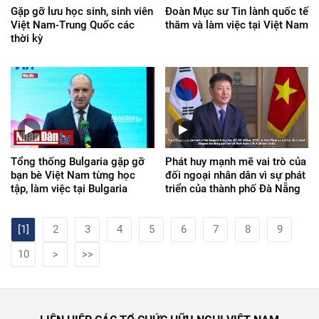
Gặp gỡ lưu học sinh, sinh viên
Đoàn Mục sư Tin lành quốc tế
Việt Nam-Trung Quốc các
thăm và làm việc tại Việt Nam
thời kỳ
Tổng thống Bulgaria gặp gỡ
Phát huy mạnh mẽ vai trò của
bạn bè Việt Nam từng học
đối ngoại nhân dân vì sự phát
tập, làm việc tại Bulgaria
triển của thành phố Đà Nẵng
[1]
2
3
4
5
6
7
8
9
10
>
>>