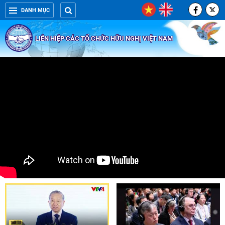
DANH MỤC
LIÊN HIỆP CÁC TỔ CHỨC HỮU NGHỊ VIỆT NAM