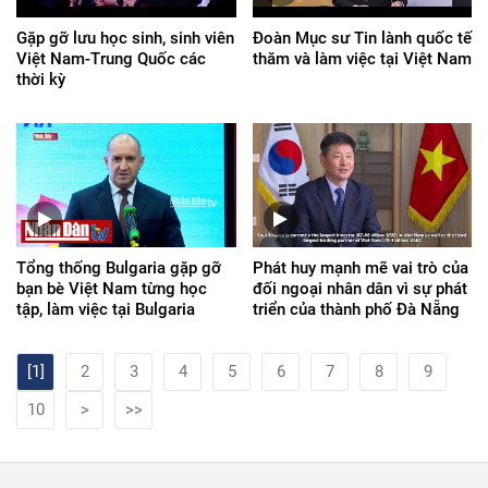
Gặp gỡ lưu học sinh, sinh viên
Đoàn Mục sư Tin lành quốc tế
Việt Nam-Trung Quốc các
thăm và làm việc tại Việt Nam
thời kỳ
Tổng thống Bulgaria gặp gỡ
Phát huy mạnh mẽ vai trò của
bạn bè Việt Nam từng học
đối ngoại nhân dân vì sự phát
tập, làm việc tại Bulgaria
triển của thành phố Đà Nẵng
[1]
2
3
4
5
6
7
8
9
10
>
>>