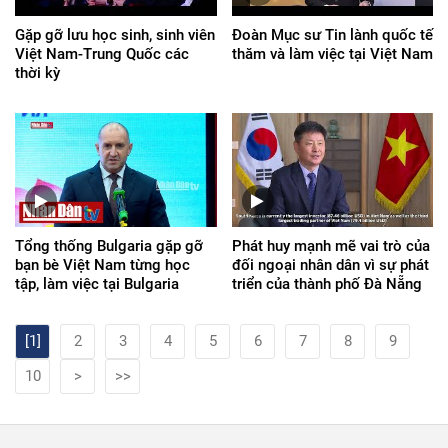
Gặp gỡ lưu học sinh, sinh viên
Đoàn Mục sư Tin lành quốc tế
Việt Nam-Trung Quốc các
thăm và làm việc tại Việt Nam
thời kỳ
Tổng thống Bulgaria gặp gỡ
Phát huy mạnh mẽ vai trò của
bạn bè Việt Nam từng học
đối ngoại nhân dân vì sự phát
tập, làm việc tại Bulgaria
triển của thành phố Đà Nẵng
[1]
2
3
4
5
6
7
8
9
10
>
>>