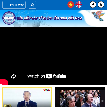
DANH MỤC
LIÊN HIỆP CÁC TỔ CHỨC HỮU NGHỊ VIỆT NAM