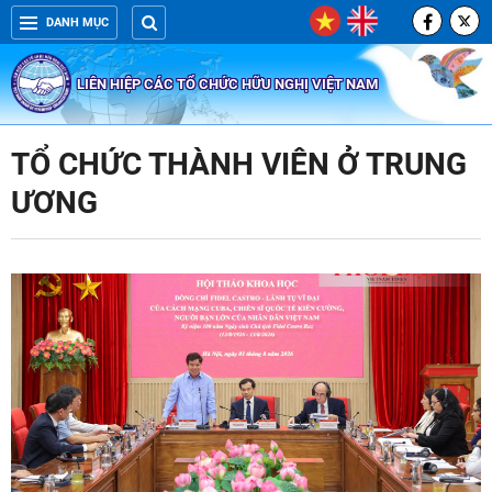
DANH MỤC
LIÊN HIỆP CÁC TỔ CHỨC HỮU NGHỊ VIỆT NAM
TỔ CHỨC THÀNH VIÊN Ở TRUNG
ƯƠNG