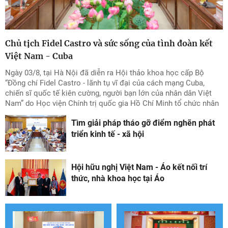
Chủ tịch Fidel Castro và sức sống của tình đoàn kết
Việt Nam - Cuba
Ngày 03/8, tại Hà Nội đã diễn ra Hội thảo khoa học cấp Bộ
“Đồng chí Fidel Castro - lãnh tụ vĩ đại của cách mạng Cuba,
chiến sĩ quốc tế kiên cường, người bạn lớn của nhân dân Việt
Nam” do Học viện Chính trị quốc gia Hồ Chí Minh tổ chức nhân
kỷ niệm 100 năm ngày sinh Chủ tịch Fidel Castro Ruz
Tìm giải pháp tháo gỡ điểm nghẽn phát
(13/8/1926 - 13/8/2026). Lãnh đạo Hội hữu nghị Việt Nam -
Cuba đã tham dự và phát biểu tham luận tại Hội thảo.
triển kinh tế - xã hội
Hội hữu nghị Việt Nam - Áo kết nối trí
thức, nhà khoa học tại Áo