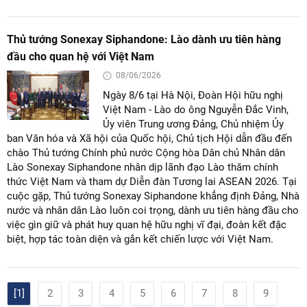
Thủ tướng Sonexay Siphandone: Lào dành ưu tiên hàng
đầu cho quan hệ với Việt Nam
08/06/2026
Ngày 8/6 tại Hà Nội, Đoàn Hội hữu nghị
Việt Nam - Lào do ông Nguyễn Đắc Vinh,
Ủy viên Trung ương Đảng, Chủ nhiệm Ủy
ban Văn hóa và Xã hội của Quốc hội, Chủ tịch Hội dẫn đầu đến
chào Thủ tướng Chính phủ nước Cộng hòa Dân chủ Nhân dân
Lào Sonexay Siphandone nhân dịp lãnh đạo Lào thăm chính
thức Việt Nam và tham dự Diễn đàn Tương lai ASEAN 2026. Tại
cuộc gặp, Thủ tướng Sonexay Siphandone khẳng định Đảng, Nhà
nước và nhân dân Lào luôn coi trọng, dành ưu tiên hàng đầu cho
việc gìn giữ và phát huy quan hệ hữu nghị vĩ đại, đoàn kết đặc
biệt, hợp tác toàn diện và gắn kết chiến lược với Việt Nam.
[1]
2
3
4
5
6
7
8
9