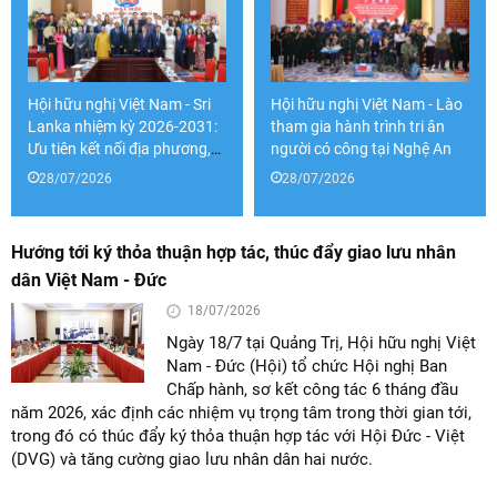
Hội hữu nghị Việt Nam - Sri
Hội hữu nghị Việt Nam - Lào
Lanka nhiệm kỳ 2026-2031:
tham gia hành trình tri ân
Ưu tiên kết nối địa phương,
người có công tại Nghệ An
doanh nghiệp và trường đại
28/07/2026
28/07/2026
học
Hướng tới ký thỏa thuận hợp tác, thúc đẩy giao lưu nhân
dân Việt Nam - Đức
18/07/2026
Ngày 18/7 tại Quảng Trị, Hội hữu nghị Việt
Nam - Đức (Hội) tổ chức Hội nghị Ban
Chấp hành, sơ kết công tác 6 tháng đầu
năm 2026, xác định các nhiệm vụ trọng tâm trong thời gian tới,
trong đó có thúc đẩy ký thỏa thuận hợp tác với Hội Đức - Việt
(DVG) và tăng cường giao lưu nhân dân hai nước.