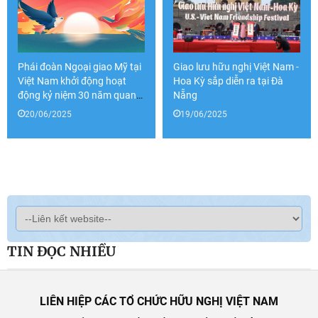
Phái đoàn Ngoại giao Mỹ tại
Giao lưu hữu nghị Việt Nam -
Việt Nam khởi động hoạt
Hoa Kỳ sắp diễn ra tại Đà
động kỷ niệm 30 năm quan
Nẵng
hệ Hoa Kỳ - Việt Nam
20/06/2025
19/06/2025
TIN ĐỌC NHIỀU
LIÊN HIỆP CÁC TỔ CHỨC HỮU NGHỊ VIỆT NAM