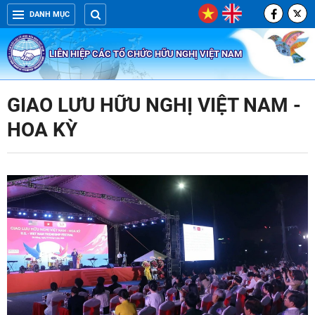
DANH MỤC
LIÊN HIỆP CÁC TỔ CHỨC HỮU NGHỊ VIỆT NAM
GIAO LƯU HỮU NGHỊ VIỆT NAM -
HOA KỲ