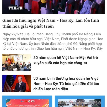
Giao lưu hữu nghị Việt Nam - Hoa Kỳ: Lan tỏa tinh
thần hòa giải và phát triển
Ngày 22/6, tại Đại lộ Phan Đăng Lưu, Thành phố Đà Nẵng, Liên
hiệp các tổ chức hữu nghị Việt Nam, Phái đoàn Ngoại giao Hoa
Kỳ tại Việt Nam, Ủy ban Nhân dân thành phố Đà Nẵng phối hợp
tổ chức chương trình Giao lưu hữu nghị Việt Nam - Hoa Kỳ. Đây
là hoạt động nằm trong chuỗi sự kiện kỷ niệm 30 năm thiết lập
30 năm quan hệ Việt Nam-Mỹ: Vai trò
quan hệ ngoại giao Việt Nam - Hoa Kỳ, thu hút khoảng 3.000 đại
biểu, người dân và du khách tham gia.
xuyên suốt của hợp tác công-tư
30 năm bình thường hóa quan hệ Việt
Nam - Hoa Kỳ: Từ hòa giải đến đối tác
chiến lược toàn diện