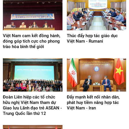
- Tổ chức các hoạt động trao đổi đoàn, tổ chức các đoàn đi
thăm, làm việc tại Azerbaijan và đón tiếp các đoàn của
Azerbaijan sang thăm, làm việc tại Việt Nam.
- Tổ chức các sự kiện nhằm trao đổi thông tin về tình hình
quan hệ hai nước trên các lĩnh vực, trong đó chú trọng thúc
Việt Nam cam kết đồng hành,
Thúc đẩy hợp tác giáo dục
đóng góp tích cực cho phong
Việt Nam - Rumani
đẩy giao lưu nhân dân giữa Hội và các đối tác trong và ngoài
trào hòa bình thế giới
nước.
- Làm cầu nối thúc đẩy hợp tác kinh tế, thương mại, văn hoá,
giáo dục, du lịch giữa các tổ chức, doanh nghiệp của
Azerbaijan với các đối tác của Việt Nam.
Đoàn Liên hiệp các tổ chức
Đẩy mạnh kết nối nhân dân,
hữu nghị Việt Nam tham dự
phát huy tiềm năng hợp tác
Giao lưu Lãnh đạo trẻ ASEAN -
Việt Nam - Iran
Trung Quốc lần thứ 12