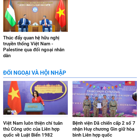
Thúc đẩy quan hệ hữu nghị
truyền thống Việt Nam -
Palestine qua đối ngoại nhân
dân
ĐỐI NGOẠI VÀ HỘI NHẬP
Việt Nam luôn thiện chí tuân
Bệnh viện Dã chiến cấp 2 số 7
thủ Công ước của Liên hợp
nhận Huy chương Gìn giữ hòa
quốc về Luật Biển 1982
bình Liên hợp quốc