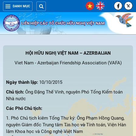
DANH MỤC
LIÊN HIỆP CÁC TỔ CHỨC HỮU NGHỊ VIỆT NAM
HỘI HỮU NGHỊ VIỆT NAM – AZERBAIJAN
Viet Nam - Azerbaijan Friendship Association (VAFA)
Ngày thành lập:
10/10/2015
Chủ tịch:
Ông Đặng Thế Vinh, nguyên Phó Tổng Kiểm toán
Nhà nước
Các Phó Chủ tịch:
1. Phó Chủ tịch kiêm Tổng Thư ký: Ông Phạm Hồng Quang,
nguyên Giám đốc Trung tâm Tin học và Tính toán, Viện Hàn
lâm Khoa học và Công nghệ Việt Nam