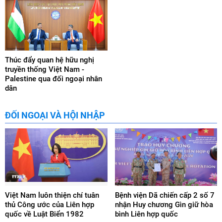
các hoạt động, triển khai dự án hợp tác phát triển nhằm cải
thiện sinh kế, hỗ trợ giáo dục cho học sinh có hoàn cảnh khó
khăn tại Việt Nam, các chương trình hỗ trợ nhân đạo cho nạn
nhân chất độc da cam tại Việt Nam.
Thúc đẩy quan hệ hữu nghị
truyền thống Việt Nam -
Palestine qua đối ngoại nhân
dân
ĐỐI NGOẠI VÀ HỘI NHẬP
Việt Nam luôn thiện chí tuân
Bệnh viện Dã chiến cấp 2 số 7
thủ Công ước của Liên hợp
nhận Huy chương Gìn giữ hòa
quốc về Luật Biển 1982
bình Liên hợp quốc