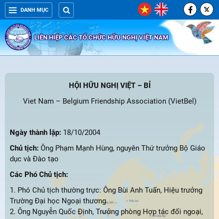
DANH MỤC
LIÊN HIỆP CÁC TỔ CHỨC HỮU NGHỊ VIỆT NAM
HỘI HỮU NGHỊ VIỆT – BỈ
Viet Nam – Belgium Friendship Association (VietBel)
Ngày thành lập:
18/10/2004
Chủ tịch:
Ông Phạm Mạnh Hùng, nguyên Thứ trưởng Bộ Giáo
dục và Đào tạo
Các Phó Chủ tịch:
1. Phó Chủ tịch thường trực: Ông Bùi Anh Tuấn, Hiệu trưởng
Trường Đại học Ngoại thương
2. Ông Nguyễn Quốc Định, Trưởng phòng Hợp tác đối ngoại,