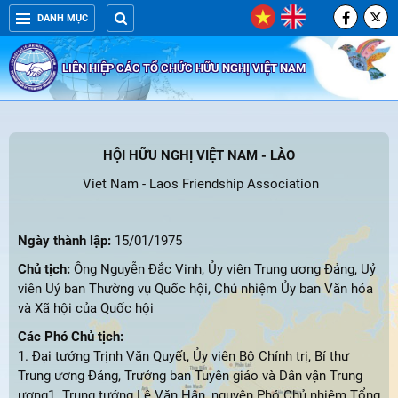
DANH MỤC
LIÊN HIỆP CÁC TỔ CHỨC HỮU NGHỊ VIỆT NAM
HỘI HỮU NGHỊ VIỆT NAM - LÀO
Viet Nam - Laos Friendship Association
Ngày thành lập:
15/01/1975
Chủ tịch:
Ông Nguyễn Đắc Vinh, Ủy viên Trung ương Đảng, Uỷ
viên Uỷ ban Thường vụ Quốc hội, Chủ nhiệm Ủy ban Văn hóa
và Xã hội của Quốc hội
Các Phó Chủ tịch:
1. Đại tướng Trịnh Văn Quyết, Ủy viên Bộ Chính trị, Bí thư
Trung ương Đảng, Trưởng ban Tuyên giáo và Dân vận Trung
ương1. Trung tướng Lê Văn Hân, nguyên Phó Chủ nhiệm Tổng