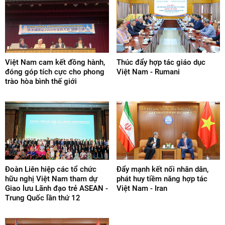
- Hội Hữu nghị Việt Nam – Lào thành phố Hà Nội
- Hội Hữu nghị Việt Nam – Lào tỉnh Hưng Yên
- Hội Hữu nghị Việt Nam – Lào thành phố Hải Phòng
- Hội Hữu nghị Việt Nam – Lào tỉnh Nghệ An
Việt Nam cam kết đồng hành,
Thúc đẩy hợp tác giáo dục
đóng góp tích cực cho phong
Việt Nam - Rumani
- Hội Hữu nghị Việt Nam – Lào tỉnh Thanh Hóa
trào hòa bình thế giới
- Hội Hữu nghị Việt Nam – Lào tỉnh Cao Bằng
- Hội Hữu nghị Việt Nam – Lào tỉnh Lào Cai
- Hội Hữu nghị Việt Nam – Lào tỉnh Phú Thọ
- Hội Hữu nghị Việt Nam – Lào tỉnh Sơn La
- Hội Hữu nghị Việt Nam – Lào tỉnh Tuyên Quang
Đoàn Liên hiệp các tổ chức
Đẩy mạnh kết nối nhân dân,
- Hội Hữu nghị Việt Nam – Lào tỉnh Điện Biên
hữu nghị Việt Nam tham dự
phát huy tiềm năng hợp tác
Giao lưu Lãnh đạo trẻ ASEAN -
Việt Nam - Iran
- Hội Hữu nghị Việt Nam – Lào thành phố Đà Nẵng
Trung Quốc lần thứ 12
- Hội Hữu nghị Việt Nam – Lào tỉnh Đắk Lắk
- Hội Hữu nghị Việt Nam – Lào tỉnh Gia Lai