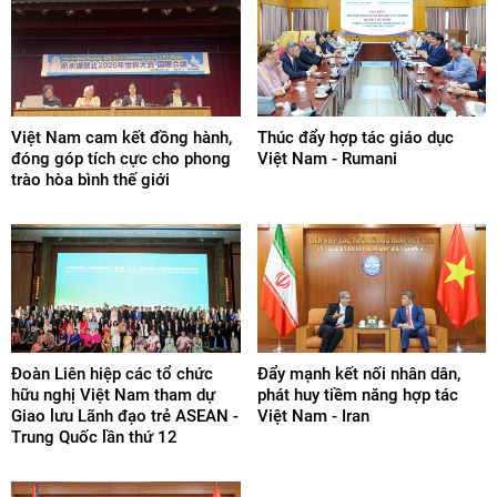
Các tổ chức thành viên:
- Chi hội hữu nghị Việt - Séc tại Hưng Yên
- Câu lạc bộ Giao lưu Ngôn ngữ Văn hóa Việt Séc
- Câu lạc bộ Văn học nghệ thuật Bohemia
Việt Nam cam kết đồng hành,
Thúc đẩy hợp tác giáo dục
đóng góp tích cực cho phong
Việt Nam - Rumani
Các đối tác:
trào hòa bình thế giới
- Đại sứ quán Séc tại Việt Nam
- Hội Séc - Việt
- Liên hiệp Hội người Việt Nam tại Cộng hòa Séc
- Hội doanh nghiệp Việt Nam tại Cộng hòa Séc
- Đại sứ quán Việt Nam tại Cộng hòa Séc
Đoàn Liên hiệp các tổ chức
Đẩy mạnh kết nối nhân dân,
Các hoạt động chính:
hữu nghị Việt Nam tham dự
phát huy tiềm năng hợp tác
- Tổ chức các hoạt động nhân dịp kỉ niệm các ngày lễ lớn của
Giao lưu Lãnh đạo trẻ ASEAN -
Việt Nam - Iran
Trung Quốc lần thứ 12
hai nước và các sự kiện quan trọng trong quan hệ giữa Việt
Nam và Séc.