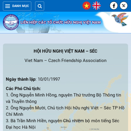
DANH MỤC
LIÊN HIỆP CÁC TỔ CHỨC HỮU NGHỊ VIỆT NAM
HỘI HỮU NGHỊ VIỆT NAM – SÉC
Viet Nam – Czech Friendship Association
Ngày thành lập
: 10/01/1997
Các Phó Chủ tịch:
1. Ông Nguyễn Minh Hồng, nguyên Thứ trưởng Bộ Thông tin
và Truyền thông
2. Ông Nguyễn Mười, Chủ tịch Hội hữu nghị Việt – Séc TP Hồ
Chí Minh
3. Bà Trần Minh Hiền, nguyên Chủ nhiệm bộ môn tiếng Séc
Đại học Hà Nội