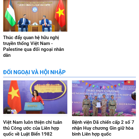
Thúc đẩy quan hệ hữu nghị
truyền thống Việt Nam -
Palestine qua đối ngoại nhân
dân
ĐỐI NGOẠI VÀ HỘI NHẬP
Việt Nam luôn thiện chí tuân
Bệnh viện Dã chiến cấp 2 số 7
thủ Công ước của Liên hợp
nhận Huy chương Gìn giữ hòa
quốc về Luật Biển 1982
bình Liên hợp quốc