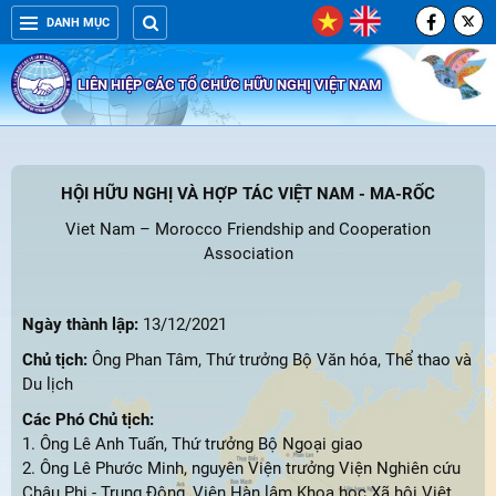
DANH MỤC
LIÊN HIỆP CÁC TỔ CHỨC HỮU NGHỊ VIỆT NAM
HỘI HỮU NGHỊ VÀ HỢP TÁC VIỆT NAM -
MA-RỐC
Viet Nam – Morocco Friendship and Cooperation
Association
Ngày thành lập:
13/12/2021
Chủ tịch:
Ông Phan Tâm, Thứ trưởng Bộ Văn hóa, Thể thao và
Du lịch
Các Phó Chủ tịch:
1. Ông Lê Anh Tuấn, Thứ trưởng Bộ Ngoại giao
2. Ông Lê Phước Minh, nguyên Viện trưởng Viện Nghiên cứu
Châu Phi - Trung Đông, Viện Hàn lâm Khoa học Xã hội Việt