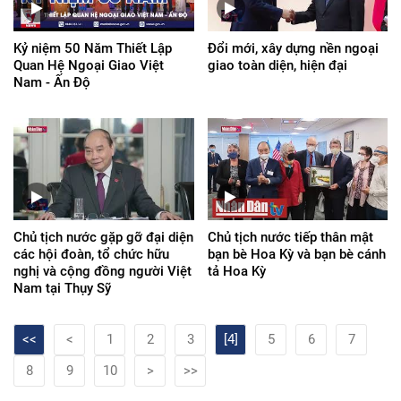
Kỷ niệm 50 Năm Thiết Lập
Đổi mới, xây dựng nền ngoại
Quan Hệ Ngoại Giao Việt
giao toàn diện, hiện đại
Nam - Ấn Độ
Chủ tịch nước gặp gỡ đại diện
Chủ tịch nước tiếp thân mật
các hội đoàn, tổ chức hữu
bạn bè Hoa Kỳ và bạn bè cánh
nghị và cộng đồng người Việt
tả Hoa Kỳ
Nam tại Thụy Sỹ
<<
<
1
2
3
[4]
5
6
7
8
9
10
>
>>