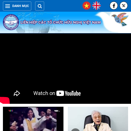
DANH MỤC
LIÊN HIỆP CÁC TỔ CHỨC HỮU NGHỊ VIỆT NAM