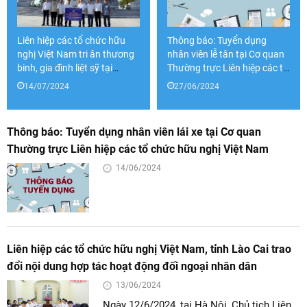
Liên hiệp các tổ chức hữu
Thông báo: Tuyển dụng
nghị Việt Nam tri ân thương
nhân viên lễ tân tại Cơ quan
binh, gia đình liệt sỹ tại
Thường trực Liên hiệp các tổ
Quảng Bình, Nghệ An và
chức hữu nghị Việt Nam
14/07/2024
27/06/2024
Quảng Trị
Thông báo: Tuyển dụng nhân viên lái xe tại Cơ quan
Thường trực Liên hiệp các tổ chức hữu nghị Việt Nam
14/06/2024
Liên hiệp các tổ chức hữu nghị Việt Nam, tỉnh Lào Cai trao
đổi nội dung hợp tác hoạt động đối ngoại nhân dân
13/06/2024
Ngày 12/6/2024, tại Hà Nội, Chủ tịch Liên