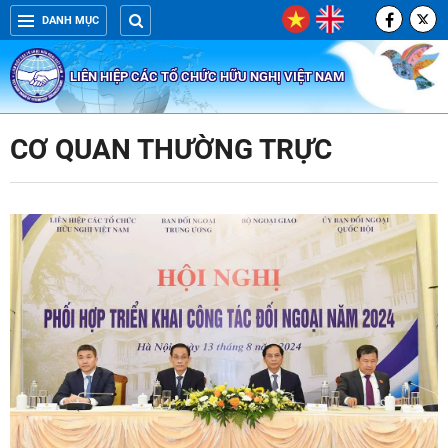
DANH MỤC
LIÊN HIỆP CÁC TỔ CHỨC HỮU NGHỊ VIỆT NAM
CƠ QUAN THƯỜNG TRỰC