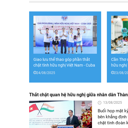
Giao lưu thể thao góp phần thắt
Cần Thơ c
chặt tình hữu nghị Việt Nam - Cuba
hữu nghị
24/08/2025
23/08/2
Thắt chặt quan hệ hữu nghị giữa nhân dân Thàn
13/08/2025
Buổi họp mặt kỷ
bên khẳng định 
chặt tình đoàn 