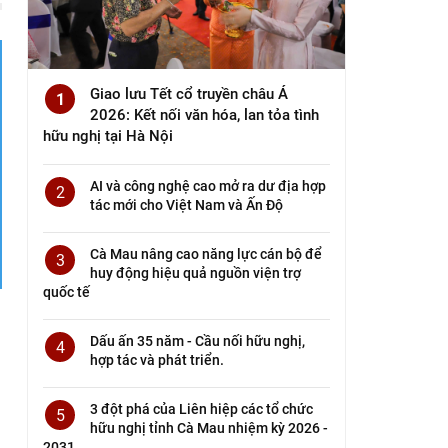
Giao lưu Tết cổ truyền châu Á
1
2026: Kết nối văn hóa, lan tỏa tình
hữu nghị tại Hà Nội
AI và công nghệ cao mở ra dư địa hợp
2
tác mới cho Việt Nam và Ấn Độ
Cà Mau nâng cao năng lực cán bộ để
3
huy động hiệu quả nguồn viện trợ
quốc tế
Dấu ấn 35 năm - Cầu nối hữu nghị,
4
hợp tác và phát triển.
3 đột phá của Liên hiệp các tổ chức
5
hữu nghị tỉnh Cà Mau nhiệm kỳ 2026 -
2031