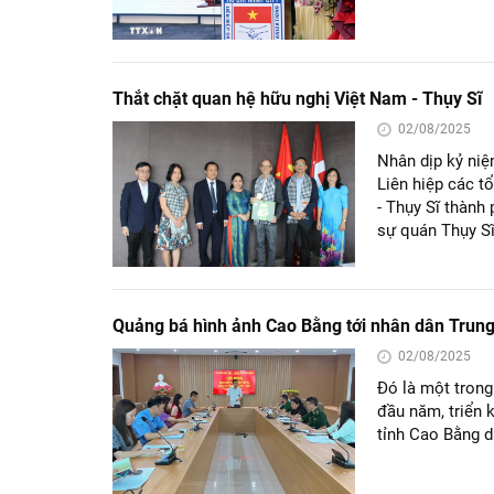
Thắt chặt quan hệ hữu nghị Việt Nam - Thụy Sĩ
02/08/2025
Nhân dịp kỷ niệ
Liên hiệp các t
- Thụy Sĩ thàn
sự quán Thụy Sĩ
Quảng bá hình ảnh Cao Bằng tới nhân dân Trun
02/08/2025
Đó là một trong
đầu năm, triển 
tỉnh Cao Bằng d