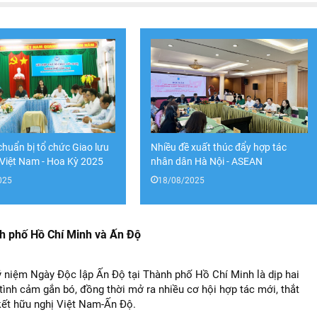
huẩn bị tổ chức Giao lưu
Nhiều đề xuất thúc đẩy hợp tác
 Việt Nam - Hoa Kỳ 2025
nhân dân Hà Nội - ASEAN
025
18/08/2025
h phố Hồ Chí Minh và Ấn Độ
 niệm Ngày Độc lập Ấn Độ tại Thành phố Hồ Chí Minh là dịp hai
tình cảm gắn bó, đồng thời mở ra nhiều cơ hội hợp tác mới, thắt
kết hữu nghị Việt Nam-Ấn Độ.