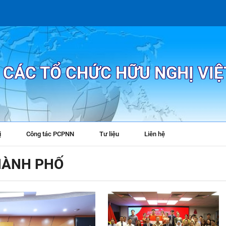
P CÁC TỔ CHỨC HỮU NGHỊ VI
ị
Công tác PCPNN
Tư liệu
Liên hệ
+
THÀNH PHỐ