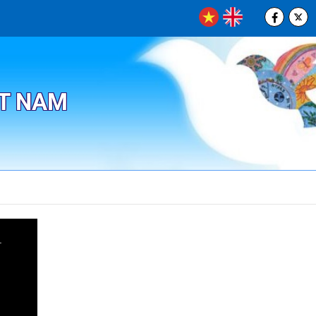
ỆT NAM
.