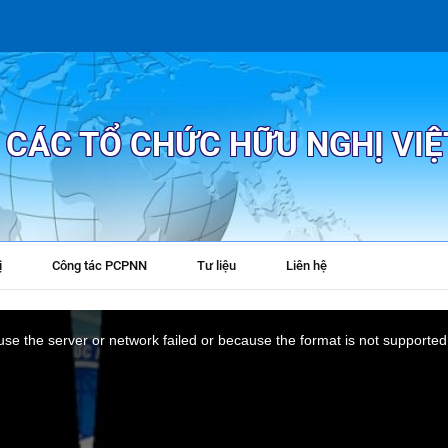
P CÁC TỔ CHỨC HỮU NGHỊ VI
ị
Công tác PCPNN
Tư liệu
Liên hệ
+
se the server or network failed or because the format is not supported