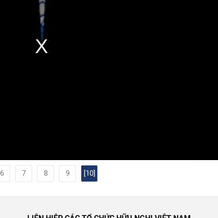
6
7
8
9
[10]