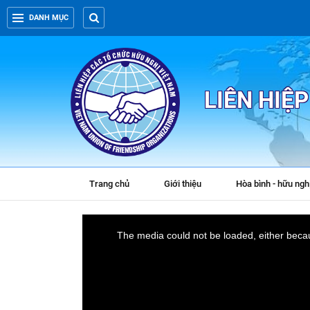
DANH MỤC
LIÊN HIỆ
Trang chủ
Giới thiệu
Hòa bình - hữu ngh
This
The media could not be loaded, either becau
is
a
modal
window.