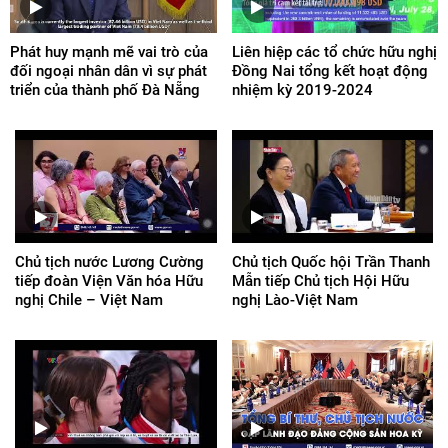
Phát huy mạnh mẽ vai trò của
Liên hiệp các tổ chức hữu nghị
đối ngoại nhân dân vì sự phát
Đồng Nai tổng kết hoạt động
triển của thành phố Đà Nẵng
nhiệm kỳ 2019-2024
Chủ tịch nước Lương Cường
Chủ tịch Quốc hội Trần Thanh
tiếp đoàn Viện Văn hóa Hữu
Mẫn tiếp Chủ tịch Hội Hữu
nghị Chile – Việt Nam
nghị Lào-Việt Nam