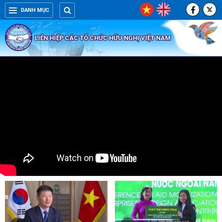
DANH MỤC
LIÊN HIỆP CÁC TỔ CHỨC HỮU NGHỊ VIỆT NAM