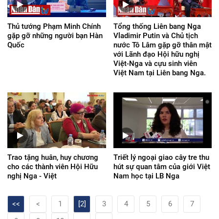
Thủ tướng Phạm Minh Chính
Tổng thống Liên bang Nga
gặp gỡ những người bạn Hàn
Vladimir Putin và Chủ tịch
Quốc
nước Tô Lâm gặp gỡ thân mật
với Lãnh đạo Hội hữu nghị
Việt-Nga và cựu sinh viên
Việt Nam tại Liên bang Nga.
Trao tặng huân, huy chương
Triết lý ngoại giao cây tre thu
cho các thành viên Hội Hữu
hút sự quan tâm của giới Việt
nghị Nga - Việt
Nam học tại LB Nga
<<
<
1
[2]
3
4
5
6
7