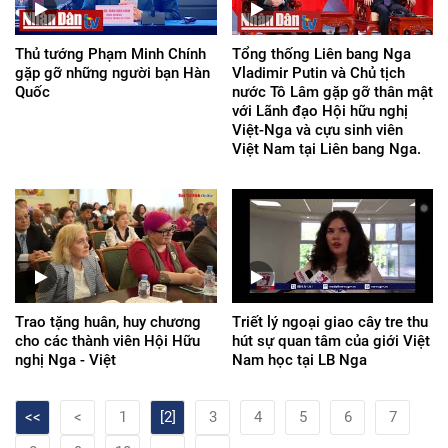
Thủ tướng Phạm Minh Chính
Tổng thống Liên bang Nga
gặp gỡ những người bạn Hàn
Vladimir Putin và Chủ tịch
Quốc
nước Tô Lâm gặp gỡ thân mật
với Lãnh đạo Hội hữu nghị
Việt-Nga và cựu sinh viên
Việt Nam tại Liên bang Nga.
Trao tặng huân, huy chương
Triết lý ngoại giao cây tre thu
cho các thành viên Hội Hữu
hút sự quan tâm của giới Việt
nghị Nga - Việt
Nam học tại LB Nga
<<
<
1
[2]
3
4
5
6
7