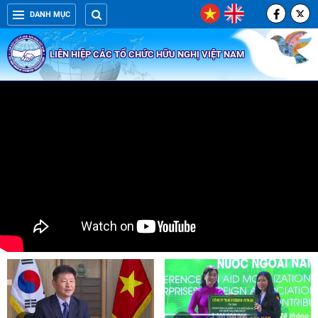
DANH MỤC
LIÊN HIỆP CÁC TỔ CHỨC HỮU NGHỊ VIỆT NAM