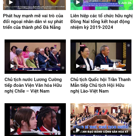
Phát huy mạnh mẽ vai trò của
Liên hiệp các tổ chức hữu nghị
đối ngoại nhân dân vì sự phát
Đồng Nai tổng kết hoạt động
triển của thành phố Đà Nẵng
nhiệm kỳ 2019-2024
Chủ tịch nước Lương Cường
Chủ tịch Quốc hội Trần Thanh
tiếp đoàn Viện Văn hóa Hữu
Mẫn tiếp Chủ tịch Hội Hữu
nghị Chile – Việt Nam
nghị Lào-Việt Nam