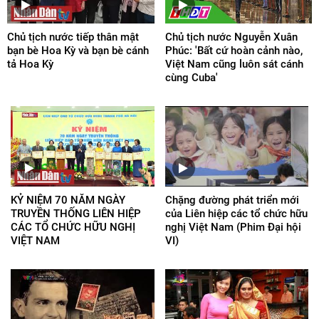
Chủ tịch nước tiếp thân mật
Chủ tịch nước Nguyễn Xuân
bạn bè Hoa Kỳ và bạn bè cánh
Phúc: 'Bất cứ hoàn cảnh nào,
tả Hoa Kỳ
Việt Nam cũng luôn sát cánh
cùng Cuba'
KỶ NIỆM 70 NĂM NGÀY
Chặng đường phát triển mới
TRUYỀN THỐNG LIÊN HIỆP
của Liên hiệp các tổ chức hữu
CÁC TỔ CHỨC HỮU NGHỊ
nghị Việt Nam (Phim Đại hội
VIỆT NAM
VI)