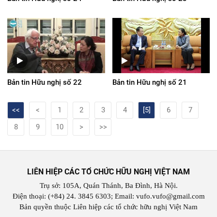
Bản tin Hữu nghị số 22
Bản tin Hữu nghị số 21
<<
<
1
2
3
4
[5]
6
7
8
9
10
>
>>
LIÊN HIỆP CÁC TỔ CHỨC HỮU NGHỊ VIỆT NAM
Trụ sở: 105A, Quán Thánh, Ba Đình, Hà Nội.
Điện thoại: (+84) 24. 3845 6303; Email: vufo.vufo@gmail.com
Bản quyền thuộc Liên hiệp các tổ chức hữu nghị Việt Nam