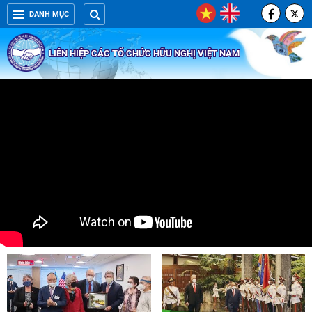
DANH MỤC
LIÊN HIỆP CÁC TỔ CHỨC HỮU NGHỊ VIỆT NAM