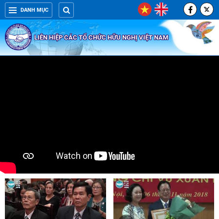
DANH MỤC
LIÊN HIỆP CÁC TỔ CHỨC HỮU NGHỊ VIỆT NAM