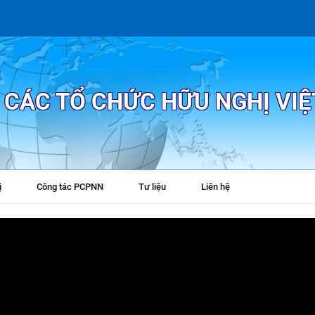
P CÁC TỔ CHỨC HỮU NGHỊ VI
ị
Công tác PCPNN
Tư liệu
Liên hệ
+