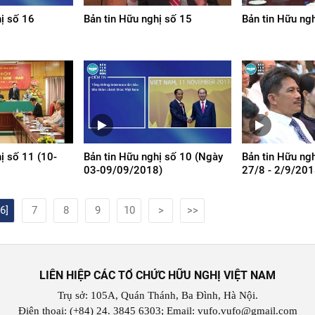
hị số 16
Bản tin Hữu nghị số 15
Bản tin Hữu ng
ị số 11 (10-
Bản tin Hữu nghị số 10 (Ngày
Bản tin Hữu ng
03-09/09/2018)
27/8 - 2/9/201
[6]
7
8
9
10
>
>>
LIÊN HIỆP CÁC TỔ CHỨC HỮU NGHỊ VIỆT NAM
Trụ sở: 105A, Quán Thánh, Ba Đình, Hà Nội.
Điện thoại: (+84) 24. 3845 6303; Email: vufo.vufo@gmail.com