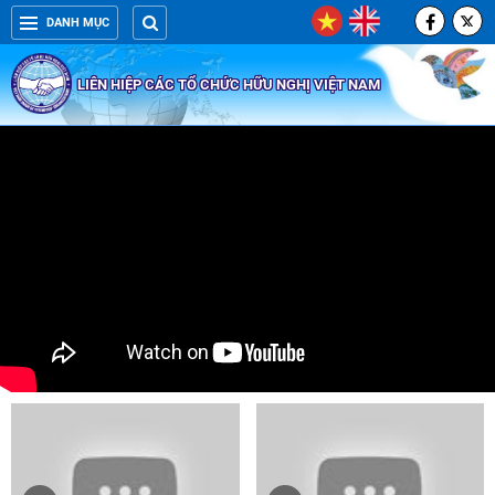
DANH MỤC
LIÊN HIỆP CÁC TỔ CHỨC HỮU NGHỊ VIỆT NAM