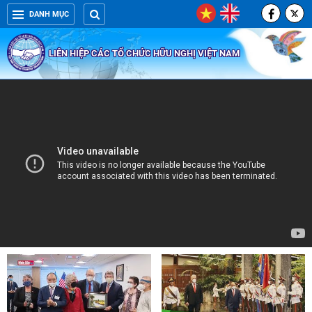
DANH MỤC
LIÊN HIỆP CÁC TỔ CHỨC HỮU NGHỊ VIỆT NAM