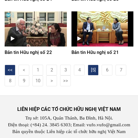
Bản tin Hữu nghị số 22
Bản tin Hữu nghị số 21
<<
<
1
2
3
4
[5]
6
7
8
9
10
>
>>
LIÊN HIỆP CÁC TỔ CHỨC HỮU NGHỊ VIỆT NAM
Trụ sở: 105A, Quán Thánh, Ba Đình, Hà Nội.
Điện thoại: (+84) 24. 3845 6303; Email: vufo.vufo@gmail.com
Bản quyền thuộc Liên hiệp các tổ chức hữu nghị Việt Nam