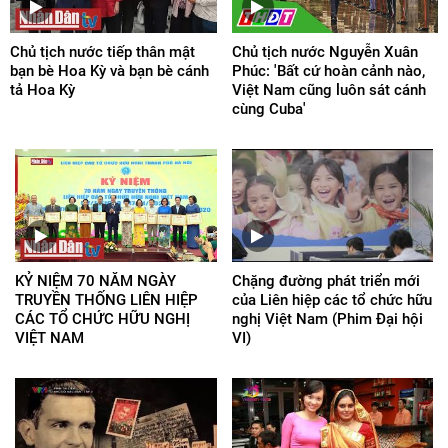
Chủ tịch nước tiếp thân mật
Chủ tịch nước Nguyễn Xuân
bạn bè Hoa Kỳ và bạn bè cánh
Phúc: 'Bất cứ hoàn cảnh nào,
tả Hoa Kỳ
Việt Nam cũng luôn sát cánh
cùng Cuba'
KỶ NIỆM 70 NĂM NGÀY
Chặng đường phát triển mới
TRUYỀN THỐNG LIÊN HIỆP
của Liên hiệp các tổ chức hữu
CÁC TỔ CHỨC HỮU NGHỊ
nghị Việt Nam (Phim Đại hội
VIỆT NAM
VI)