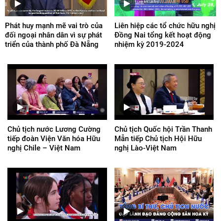
Phát huy mạnh mẽ vai trò của
Liên hiệp các tổ chức hữu nghị
đối ngoại nhân dân vì sự phát
Đồng Nai tổng kết hoạt động
triển của thành phố Đà Nẵng
nhiệm kỳ 2019-2024
Chủ tịch nước Lương Cường
Chủ tịch Quốc hội Trần Thanh
tiếp đoàn Viện Văn hóa Hữu
Mẫn tiếp Chủ tịch Hội Hữu
nghị Chile – Việt Nam
nghị Lào-Việt Nam