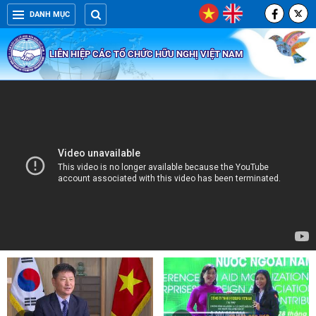
DANH MỤC
LIÊN HIỆP CÁC TỔ CHỨC HỮU NGHỊ VIỆT NAM