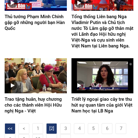
Thủ tướng Phạm Minh Chính
Tổng thống Liên bang Nga
gặp gỡ những người bạn Hàn
Vladimir Putin và Chủ tịch
Quốc
nước Tô Lâm gặp gỡ thân mật
với Lãnh đạo Hội hữu nghị
Việt-Nga và cựu sinh viên
Việt Nam tại Liên bang Nga.
Trao tặng huân, huy chương
Triết lý ngoại giao cây tre thu
cho các thành viên Hội Hữu
hút sự quan tâm của giới Việt
nghị Nga - Việt
Nam học tại LB Nga
<<
<
1
[2]
3
4
5
6
7