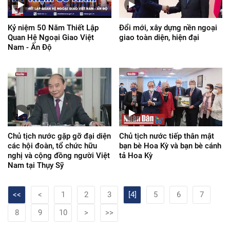
Kỷ niệm 50 Năm Thiết Lập
Đổi mới, xây dựng nền ngoại
Quan Hệ Ngoại Giao Việt
giao toàn diện, hiện đại
Nam - Ấn Độ
Chủ tịch nước gặp gỡ đại diện
Chủ tịch nước tiếp thân mật
các hội đoàn, tổ chức hữu
bạn bè Hoa Kỳ và bạn bè cánh
nghị và cộng đồng người Việt
tả Hoa Kỳ
Nam tại Thụy Sỹ
<<
<
1
2
3
[4]
5
6
7
8
9
10
>
>>