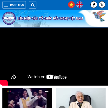
DANH MỤC
LIÊN HIỆP CÁC TỔ CHỨC HỮU NGHỊ VIỆT NAM