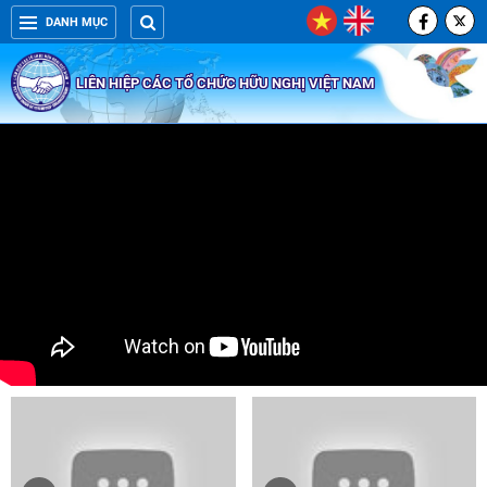
DANH MỤC
LIÊN HIỆP CÁC TỔ CHỨC HỮU NGHỊ VIỆT NAM