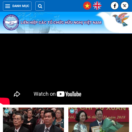
DANH MỤC
LIÊN HIỆP CÁC TỔ CHỨC HỮU NGHỊ VIỆT NAM