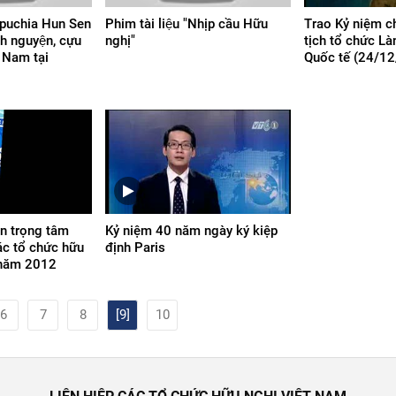
mpuchia Hun Sen
Phim tài liệu "Nhịp cầu Hữu
Trao Kỷ niệm 
nh nguyện, cựu
nghị"
tịch tổ chức L
t Nam tại
Quốc tế (24/1
n trọng tâm
Kỷ niệm 40 năm ngày ký kiệp
ác tổ chức hữu
định Paris
 năm 2012
6
7
8
[9]
10