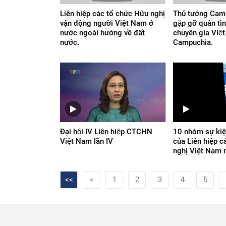
Liên hiệp các tổ chức Hữu nghị
Thủ tướng Ca
vận động người Việt Nam ở
gặp gỡ quân tì
nước ngoài hướng về đất
chuyên gia Việ
nước.
Campuchia.
Đại hội IV Liên hiệp CTCHN
10 nhóm sự kiệ
Việt Nam lần IV
của Liên hiệp c
nghị Việt Nam
<<
<
1
2
3
4
5