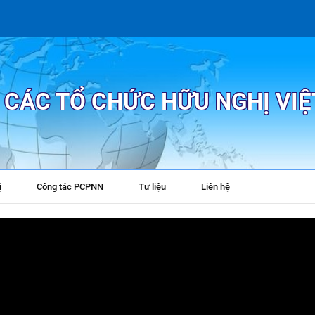
P CÁC TỔ CHỨC HỮU NGHỊ VI
ị
Công tác PCPNN
Tư liệu
Liên hệ
+