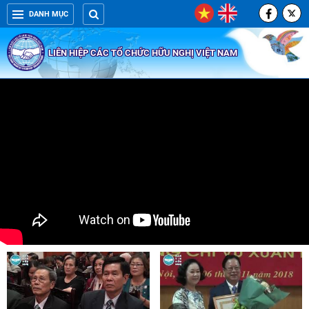
DANH MỤC
LIÊN HIỆP CÁC TỔ CHỨC HỮU NGHỊ VIỆT NAM