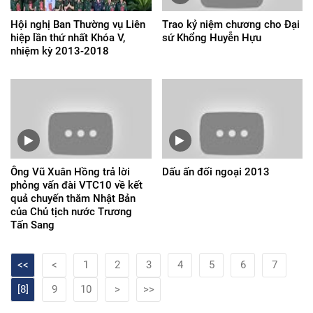
Hội nghị Ban Thường vụ Liên
Trao kỷ niệm chương cho Đại
hiệp lần thứ nhất Khóa V,
sứ Khổng Huyễn Hựu
nhiệm kỳ 2013-2018
Ông Vũ Xuân Hồng trả lời
Dấu ấn đối ngoại 2013
phỏng vấn đài VTC10 về kết
quả chuyến thăm Nhật Bản
của Chủ tịch nước Trương
Tấn Sang
<<
<
1
2
3
4
5
6
7
[8]
9
10
>
>>