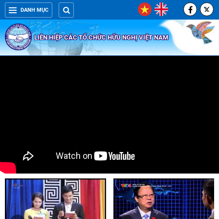
DANH MỤC
LIÊN HIỆP CÁC TỔ CHỨC HỮU NGHỊ VIỆT NAM