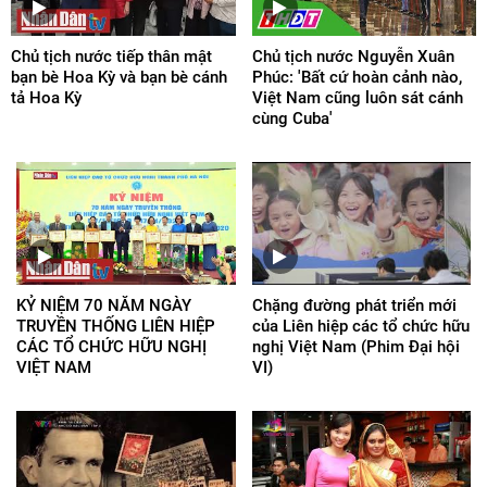
Chủ tịch nước tiếp thân mật
Chủ tịch nước Nguyễn Xuân
bạn bè Hoa Kỳ và bạn bè cánh
Phúc: 'Bất cứ hoàn cảnh nào,
tả Hoa Kỳ
Việt Nam cũng luôn sát cánh
cùng Cuba'
KỶ NIỆM 70 NĂM NGÀY
Chặng đường phát triển mới
TRUYỀN THỐNG LIÊN HIỆP
của Liên hiệp các tổ chức hữu
CÁC TỔ CHỨC HỮU NGHỊ
nghị Việt Nam (Phim Đại hội
VIỆT NAM
VI)