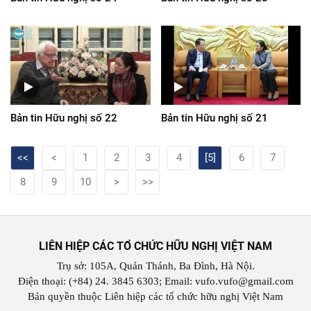
Bản tin Hữu nghị số 22
Bản tin Hữu nghị số 21
<<
<
1
2
3
4
[5]
6
7
8
9
10
>
>>
LIÊN HIỆP CÁC TỔ CHỨC HỮU NGHỊ VIỆT NAM
Trụ sở: 105A, Quán Thánh, Ba Đình, Hà Nội.
Điện thoại: (+84) 24. 3845 6303; Email: vufo.vufo@gmail.com
Bản quyền thuộc Liên hiệp các tổ chức hữu nghị Việt Nam