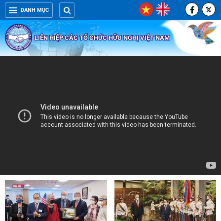
DANH MỤC
LIÊN HIỆP CÁC TỔ CHỨC HỮU NGHỊ VIỆT NAM