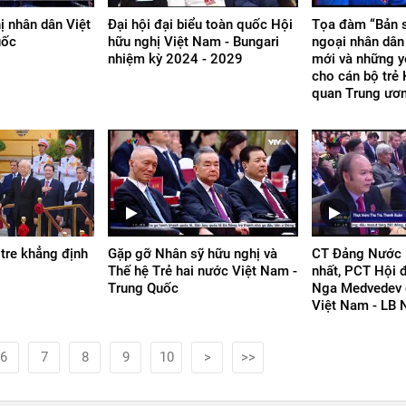
ị nhân dân Việt
Đại hội đại biểu toàn quốc Hội
Tọa đàm “Bản s
uốc
hữu nghị Việt Nam - Bungari
ngoại nhân dân 
nhiệm kỳ 2024 - 2029
mới và những y
cho cán bộ trẻ 
quan Trung ươ
tre khẳng định
Gặp gỡ Nhân sỹ hữu nghị và
CT Đảng Nước 
Thế hệ Trẻ hai nước Việt Nam -
nhất, PCT Hội 
Trung Quốc
Nga Medvedev 
Việt Nam - LB 
6
7
8
9
10
>
>>