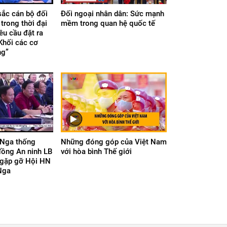
ắc cán bộ đối
Đối ngoại nhân dân: Sức mạnh
trong thời đại
mềm trong quan hệ quốc tế
êu cầu đặt ra
Khối các cơ
ng”
Nga thống
Những đóng góp của Việt Nam
đồng An ninh LB
với hòa bình Thế giới
gặp gỡ Hội HN
Nga