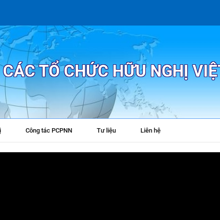
P CÁC TỔ CHỨC HỮU NGHỊ VI
ị
Công tác PCPNN
Tư liệu
Liên hệ
+