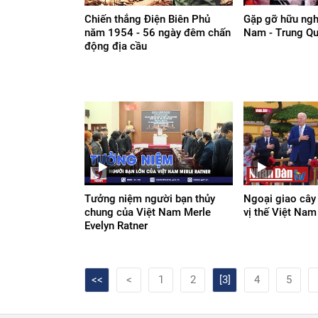
Chiến thắng Điện Biên Phủ
Gặp gỡ hữu ngh
năm 1954 - 56 ngày đêm chấn
Nam - Trung Q
động địa cầu
Tưởng niệm người bạn thủy
Ngoại giao cây 
chung của Việt Nam Merle
vị thế Việt Nam
Evelyn Ratner
<<
<
1
2
[3]
4
5