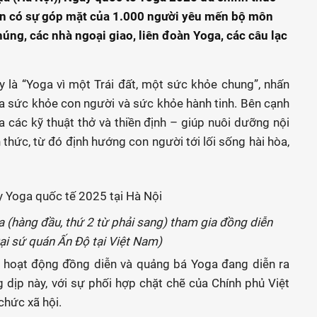
ớn có sự góp mặt của 1.000 người yêu mến bộ môn
úng, các nhà ngoại giao, liên đoàn Yoga, các câu lạc
là “Yoga vì một Trái đất, một sức khỏe chung”, nhấn
ữa sức khỏe con người và sức khỏe hành tinh. Bên cạnh
a các kỹ thuật thở và thiền định – giúp nuôi dưỡng nội
 thức, từ đó định hướng con người tới lối sống hài hòa,
 (hàng đầu, thứ 2 từ phải sang) tham gia đồng diễn
ại sứ quán Ấn Độ tại Việt Nam)
0 hoạt động đồng diễn và quảng bá Yoga đang diễn ra
 dịp này, với sự phối hợp chặt chẽ của Chính phủ Việt
chức xã hội.