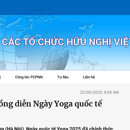
P CÁC TỔ CHỨC HỮU NGHỊ VI
ị
Công tác PCPNN
Tư liệu
Liên hệ
+
22/06/2025, 9:04 AM
ồng diễn Ngày Yoga quốc tế
a (Hà Nội), Ngày quốc tế Yoga 2025 đã chính thức