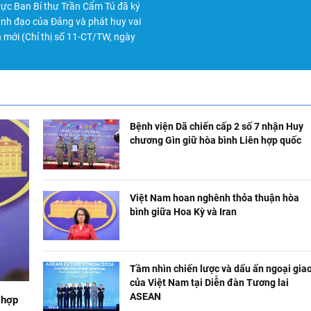
trực Ban Bí thư Trần Cẩm Tú đã ký
lãnh đạo của Đảng và phát huy vai
n mới (Chỉ thị số 11-CT/TW, ngày
Bệnh viện Dã chiến cấp 2 số 7 nhận Huy
chương Gìn giữ hòa bình Liên hợp quốc
Việt Nam hoan nghênh thỏa thuận hòa
bình giữa Hoa Kỳ và Iran
Tầm nhìn chiến lược và dấu ấn ngoại gia
của Việt Nam tại Diễn đàn Tương lai
ASEAN
 hợp