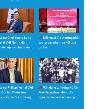
ại sứ Choi Young Sam:
Đối ngoại địa phương phải
 hệ Việt Nam - Hàn
tạo ra sản phẩm và kết quả
 sẽ tiếp tục phát triển
cụ thể
rộng và bền vững
ại sứ Philippines tại Việt
Vận dụng tư tưởng Hồ Chí
 Đối tác Chiến lược
Minh trong hoạt động đối
 cường mở ra chương
ngoại nhân dân tại thành phố
tác mới giữa Việt Nam
Cần Thơ
hilippines