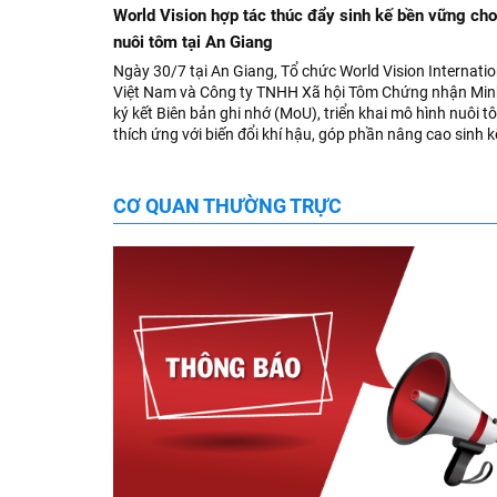
World Vision hợp tác thúc đẩy sinh kế bền vững cho
nuôi tôm tại An Giang
Ngày 30/7 tại An Giang, Tổ chức World Vision Internation
Việt Nam và Công ty TNHH Xã hội Tôm Chứng nhận Mi
ký kết Biên bản ghi nhớ (MoU), triển khai mô hình nuôi t
thích ứng với biến đổi khí hậu, góp phần nâng cao sinh 
người dân và bảo đảm an sinh trẻ em tại các cộng đồng 
tổn thương.
CƠ QUAN THƯỜNG TRỰC