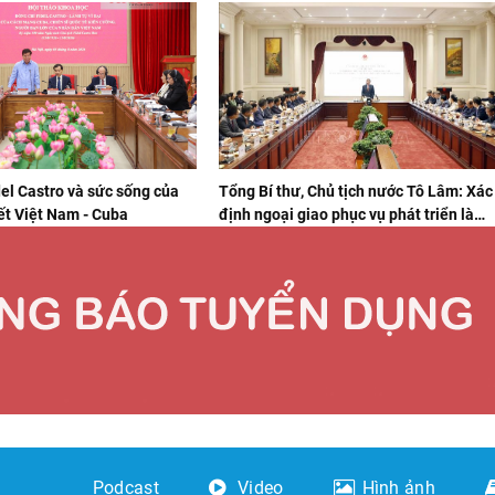
del Castro và sức sống của
Tổng Bí thư, Chủ tịch nước Tô Lâm: Xác
ết Việt Nam - Cuba
định ngoại giao phục vụ phát triển là
trung tâm
Podcast
Video
Hình ảnh