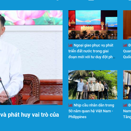
Ngoại giao phục vụ phát
Đ
triển đất nước trong giai
Quan
đoạn mới với tư duy đột phá,
Quốc
hành động quyết liệt
sâu 
Nhịp cầu nhân dân trong
Đ
50 năm quan hệ Việt Nam -
Nam:
à phát huy vai trò của
Philippines
Tăng
hợp 
và P