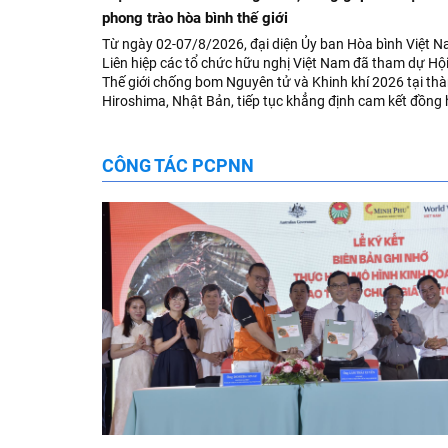
phong trào hòa bình thế giới
Từ ngày 02-07/8/2026, đại diện Ủy ban Hòa bình Việt 
Liên hiệp các tổ chức hữu nghị Việt Nam đã tham dự Hội
Thế giới chống bom Nguyên tử và Khinh khí 2026 tại th
Hiroshima, Nhật Bản, tiếp tục khẳng định cam kết đồng
cùng với phong trào hoà bình của nhân dân Nhật Bản và
giới ủng hộ giải trừ vũ khí hạt nhân của Việt Nam.
CÔNG TÁC PCPNN