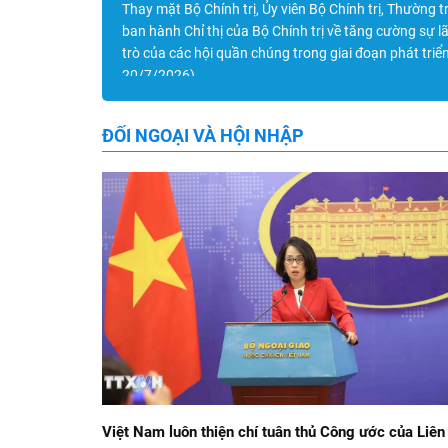
Thay mặt Bộ Chính trị, Ủy viên Bộ Chính trị, Thường 
ban hành Chỉ thị của Bộ Chính trị về tăng cường sự 
trò của các hội quần chúng trong giai đoạn phát triể
20/7/2026)
ĐỐI NGOẠI VÀ HỘI NHẬP
Việt Nam luôn thiện chí tuân thủ Công ước của Liên