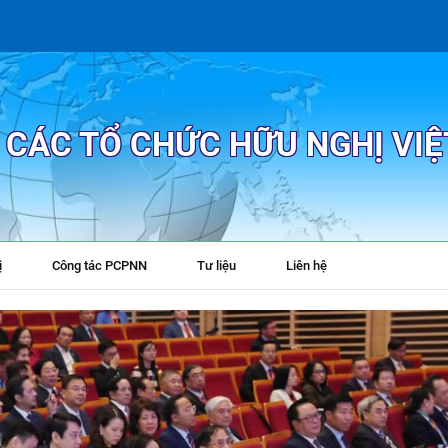
P CÁC TỔ CHỨC HỮU NGHỊ VI
ị
Công tác PCPNN
Tư liệu
Liên hệ
+