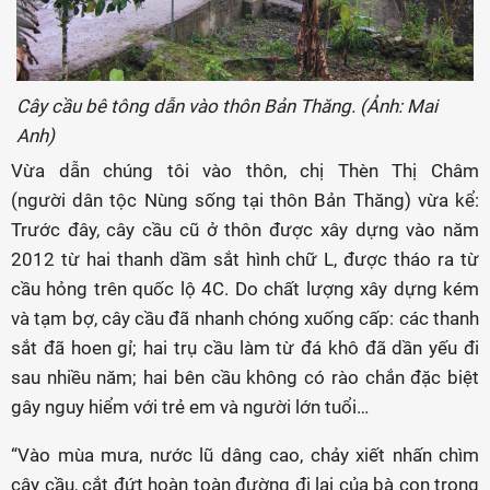
Cây cầu bê tông dẫn vào thôn Bản Thăng. (Ảnh: Mai
Anh)
Vừa dẫn chúng tôi vào thôn, chị Thèn Thị Châm
(người dân tộc Nùng sống tại thôn Bản Thăng) vừa kể:
Trước đây, cây cầu cũ ở thôn được xây dựng vào năm
2012 từ hai thanh dầm sắt hình chữ L, được tháo ra từ
cầu hỏng trên quốc lộ 4C. Do chất lượng xây dựng kém
và tạm bợ, cây cầu đã nhanh chóng xuống cấp: các thanh
sắt đã hoen gỉ; hai trụ cầu làm từ đá khô đã dần yếu đi
sau nhiều năm; hai bên cầu không có rào chắn đặc biệt
gây nguy hiểm với trẻ em và người lớn tuổi…
“Vào mùa mưa, nước lũ dâng cao, chảy xiết nhấn chìm
cây cầu, cắt đứt hoàn toàn đường đi lại của bà con trong