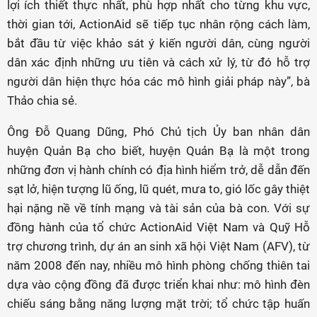
lợi ích thiết thực nhất, phù hợp nhất cho từng khu vực,
thời gian tới, ActionAid sẽ tiếp tục nhân rộng cách làm,
bắt đầu từ việc khảo sát ý kiến người dân, cùng người
dân xác định những ưu tiên và cách xử lý, từ đó hỗ trợ
người dân hiện thực hóa các mô hình giải pháp này”, bà
Thảo chia sẻ.
Ông Đỗ Quang Dũng, Phó Chủ tịch Ủy ban nhân dân
huyện Quản Bạ cho biết, huyện Quản Bạ là một trong
những đơn vị hành chính có địa hình hiểm trở, dễ dẫn đến
sạt lở, hiện tượng lũ ống, lũ quét, mưa to, gió lốc gây thiệt
hại nặng nề về tính mạng và tài sản của bà con. Với sự
đồng hành của tổ chức ActionAid Việt Nam và Quỹ Hỗ
trợ chương trình, dự án an sinh xã hội Việt Nam (AFV), từ
năm 2008 đến nay, nhiều mô hình phòng chống thiên tai
dựa vào cộng đồng đã được triển khai như: mô hình đèn
chiếu sáng bằng năng lượng mặt trời; tổ chức tập huấn