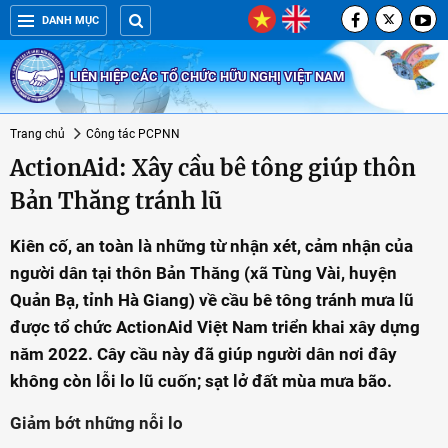
DANH MỤC
LIÊN HIỆP CÁC TỔ CHỨC HỮU NGHỊ VIỆT NAM
Trang chủ
Công tác PCPNN
ActionAid: Xây cầu bê tông giúp thôn
Bản Thăng tránh lũ
Kiên cố, an toàn là những từ nhận xét, cảm nhận của
người dân tại thôn Bản Thăng (xã Tùng Vài, huyện
Quản Bạ, tỉnh Hà Giang) về cầu bê tông tránh mưa lũ
được tổ chức ActionAid Việt Nam triển khai xây dựng
năm 2022. Cây cầu này đã giúp người dân nơi đây
không còn lỗi lo lũ cuốn; sạt lở đất mùa mưa bão.
Giảm bớt những nỗi lo