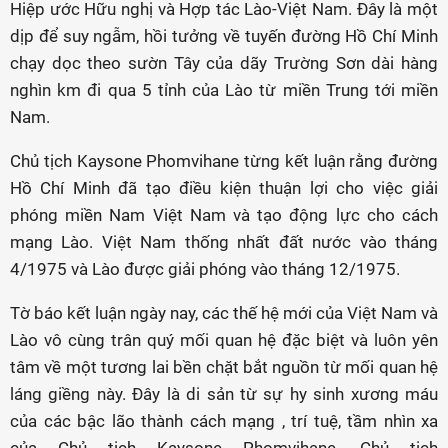
Hiệp ước Hữu nghị và Hợp tác Lào-Việt Nam. Đây là một
dịp để suy ngẫm, hồi tưởng về tuyến đường Hồ Chí Minh
chạy dọc theo sườn Tây của dãy Trường Sơn dài hàng
nghìn km đi qua 5 tỉnh của Lào từ miền Trung tới miền
Nam.
Chủ tịch Kaysone Phomvihane từng kết luận rằng đường
Hồ Chí Minh đã tạo điều kiện thuận lợi cho việc giải
phóng miền Nam Việt Nam và tạo động lực cho cách
mạng Lào. Việt Nam thống nhất đất nước vào tháng
4/1975 và Lào được giải phóng vào tháng 12/1975.
Tờ báo kết luận ngày nay, các thế hệ mới của Việt Nam và
Lào vô cùng trân quý mối quan hệ đặc biệt và luôn yên
tâm về một tương lai bền chặt bắt nguồn từ mối quan hệ
láng giềng này. Đây là di sản từ sự hy sinh xương máu
của các bậc lão thành cách mạng , trí tuệ, tầm nhìn xa
của Chủ tịch Kaysone Phomvihane, Chủ tịch