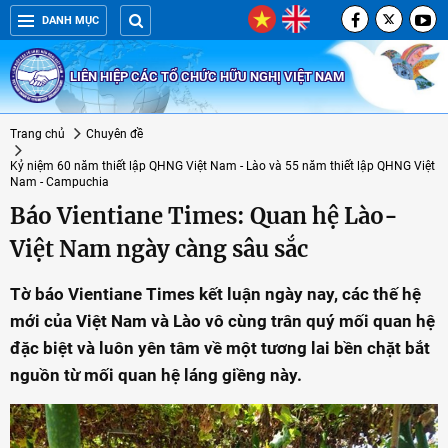
DANH MỤC
LIÊN HIỆP CÁC TỔ CHỨC HỮU NGHỊ VIỆT NAM
Trang chủ
Chuyên đề
Kỷ niệm 60 năm thiết lập QHNG Việt Nam - Lào và 55 năm thiết lập QHNG Việt
Nam - Campuchia
Báo Vientiane Times: Quan hệ Lào-
Việt Nam ngày càng sâu sắc
Tờ báo Vientiane Times kết luận ngày nay, các thế hệ
mới của Việt Nam và Lào vô cùng trân quý mối quan hệ
đặc biệt và luôn yên tâm về một tương lai bền chặt bắt
nguồn từ mối quan hệ láng giềng này.