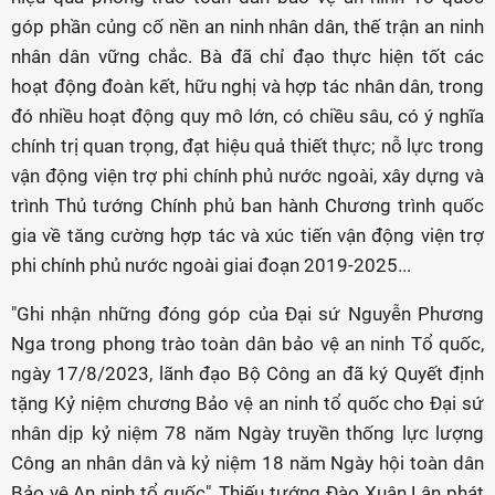
góp phần củng cố nền an ninh nhân dân, thế trận an ninh
nhân dân vững chắc. Bà đã chỉ đạo thực hiện tốt các
hoạt động đoàn kết, hữu nghị và hợp tác nhân dân, trong
đó nhiều hoạt động quy mô lớn, có chiều sâu, có ý nghĩa
chính trị quan trọng, đạt hiệu quả thiết thực; nỗ lực trong
vận động viện trợ phi chính phủ nước ngoài, xây dựng và
trình Thủ tướng Chính phủ ban hành Chương trình quốc
gia về tăng cường hợp tác và xúc tiến vận động viện trợ
phi chính phủ nước ngoài giai đoạn 2019-2025...
"Ghi nhận những đóng góp của Đại sứ Nguyễn Phương
Nga trong phong trào toàn dân bảo vệ an ninh Tổ quốc,
ngày 17/8/2023, lãnh đạo Bộ Công an đã ký Quyết định
tặng Kỷ niệm chương Bảo vệ an ninh tổ quốc cho Đại sứ
nhân dịp kỷ niệm 78 năm Ngày truyền thống lực lượng
Công an nhân dân và kỷ niệm 18 năm Ngày hội toàn dân
Bảo vệ An ninh tổ quốc", Thiếu tướng Đào Xuân Lân phát