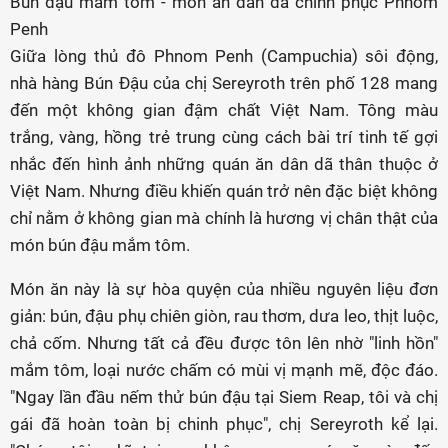
Bún đậu mắm tôm - món ăn dân dã chinh phục Phnom
Penh
Giữa lòng thủ đô Phnom Penh (Campuchia) sôi động,
nhà hàng Bún Đậu của chị Sereyroth trên phố 128 mang
đến một không gian đậm chất Việt Nam. Tông màu
trắng, vàng, hồng trẻ trung cùng cách bài trí tinh tế gợi
nhắc đến hình ảnh những quán ăn dân dã thân thuộc ở
Việt Nam. Nhưng điều khiến quán trở nên đặc biệt không
chỉ nằm ở không gian mà chính là hương vị chân thật của
món bún đậu mắm tôm.
Món ăn này là sự hòa quyện của nhiều nguyên liệu đơn
giản: bún, đậu phụ chiên giòn, rau thơm, dưa leo, thịt luộc,
chả cốm. Nhưng tất cả đều được tôn lên nhờ "linh hồn"
mắm tôm, loại nước chấm có mùi vị mạnh mẽ, độc đáo.
"Ngay lần đầu nếm thử bún đậu tại Siem Reap, tôi và chị
gái đã hoàn toàn bị chinh phục", chị Sereyroth kể lại.