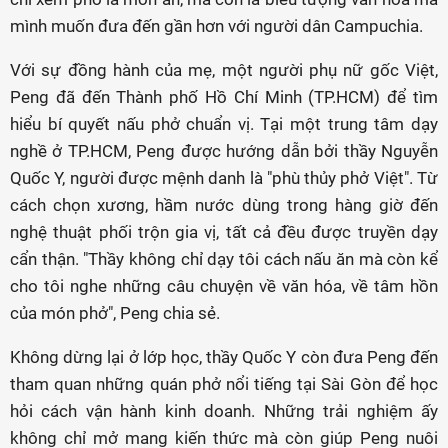
mình muốn đưa đến gần hơn với người dân Campuchia.
Với sự đồng hành của mẹ, một người phụ nữ gốc Việt,
Peng đã đến Thành phố Hồ Chí Minh (TP.HCM) để tìm
hiểu bí quyết nấu phở chuẩn vị. Tại một trung tâm dạy
nghề ở TP.HCM, Peng được hướng dẫn bởi thầy Nguyễn
Quốc Y, người được mệnh danh là "phù thủy phở Việt". Từ
cách chọn xương, hầm nước dùng trong hàng giờ đến
nghệ thuật phối trộn gia vị, tất cả đều được truyền dạy
cẩn thận. "Thầy không chỉ dạy tôi cách nấu ăn mà còn kể
cho tôi nghe những câu chuyện về văn hóa, về tâm hồn
của món phở", Peng chia sẻ.
Không dừng lại ở lớp học, thầy Quốc Y còn đưa Peng đến
tham quan những quán phở nổi tiếng tại Sài Gòn để học
hỏi cách vận hành kinh doanh. Những trải nghiệm ấy
không chỉ mở mang kiến thức mà còn giúp Peng nuôi