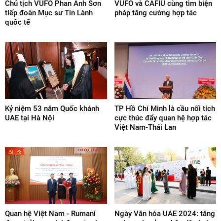
Chủ tịch VUFO Phan Anh Sơn
VUFO và CAFIU cùng tìm biện
tiếp đoàn Mục sư Tin Lành
pháp tăng cường hợp tác
quốc tế
Kỷ niệm 53 năm Quốc khánh
TP Hồ Chí Minh là cầu nối tích
UAE tại Hà Nội
cực thúc đẩy quan hệ hợp tác
Việt Nam-Thái Lan
Quan hệ Việt Nam - Rumani
Ngày Văn hóa UAE 2024: tăng