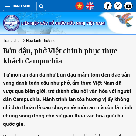
DANH MỤC
LIÊN HIỆP CÁC TỔ CHỨC HỮU NGHỊ VIỆT NAM
Trang chủ
Hòa bình - hữu nghị
Bún đậu, phở Việt chinh phục thực
khách Campuchia
Từ món ăn dân dã như bún đậu mắm tôm đến đặc sản
vang danh toàn cầu như phở, ẩm thực Việt Nam đã
vượt qua biên giới, trở thành cầu nối văn hóa với người
dân Campuchia. Hành trình lan tỏa hương vị ấy không
chỉ đơn thuần là câu chuyện về món ăn mà còn là minh
chứng sống động cho sự giao thoa văn hóa giữa hai
quốc gia.