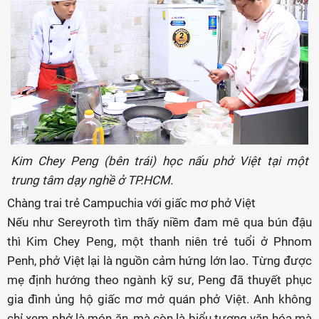
Kim Chey Peng (bên trái) học nấu phở Việt tại một
trung tâm dạy nghề ở TP.HCM.
Chàng trai trẻ Campuchia với giấc mơ phở Việt
Nếu như Sereyroth tìm thấy niềm đam mê qua bún đậu
thì Kim Chey Peng, một thanh niên trẻ tuổi ở Phnom
Penh, phở Việt lại là nguồn cảm hứng lớn lao. Từng được
mẹ định hướng theo ngành kỹ sư, Peng đã thuyết phục
gia đình ủng hộ giấc mơ mở quán phở Việt. Anh không
chỉ xem phở là món ăn, mà còn là biểu tượng văn hóa mà