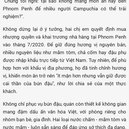
"Chúng tôi nghĩ: tại sao không mang món ăn này đến
Phnom Penh để nhiều người Campuchia có thể trải
nghiệm?".
Không dừng lại ở ý tưởng, hai chị em quyết định mua
nhượng quyền và khai trương nhà hàng tại Phnom Penh
vào tháng 7/2020. Để giữ đúng hương vị nguyên bản,
nhiều nguyên liệu như mắm tôm, chả cốm hay đậu phụ
được nhập khẩu trực tiếp từ Việt Nam. Tuy nhiên, để phù
hợp hơn với khẩu vị địa phương, họ đã tinh chỉnh hương
vị, khiến món ăn trở nên "ít mặn hơn nhưng vẫn giữ được
cái thần của bún đậu", như lời chia sẻ của một thực
khách.
Không chỉ phục vụ bún đậu, quán còn thiết kế không gian
mang đậm dấu ấn văn hóa Việt, với phòng riêng cho
nhóm bạn bè, gia đình. Hai loại nước chấm - mắm tôm và
nước mắm - luôn sẵn sàng để đáp ứng sở thích đa dạng.