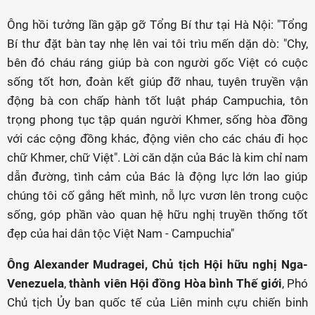
Ông hồi tưởng lần gặp gỡ Tổng Bí thư tại Hà Nội: "Tổng
Bí thư đặt bàn tay nhẹ lên vai tôi trìu mến dặn dò: "Chy,
bên đó cháu ráng giúp bà con người gốc Việt có cuộc
sống tốt hơn, đoàn kết giúp đỡ nhau, tuyên truyền vận
động bà con chấp hành tốt luật pháp Campuchia, tôn
trọng phong tục tập quán người Khmer, sống hòa đồng
với các cộng đồng khác, động viên cho các cháu đi học
chữ Khmer, chữ Việt". Lời căn dặn của Bác là kim chỉ nam
dẫn đường, tình cảm của Bác là động lực lớn lao giúp
chúng tôi cố gắng hết mình, nỗ lực vươn lên trong cuộc
sống, góp phần vào quan hệ hữu nghị truyền thống tốt
đẹp của hai dân tộc Việt Nam - Campuchia"
Ông Alexander Mudragei, Chủ tịch Hội hữu nghị Nga-
Venezuela
,
thành viên Hội đồng Hòa bình Thế giới
, Phó
Chủ tịch Ủy ban quốc tế của Liên minh cựu chiến binh