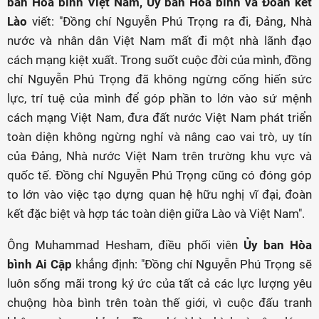
ban Hòa bình Việt Nam, Ủy ban Hòa bình và Đoàn kết
Lào
viết: "Đồng chí Nguyễn Phú Trọng ra đi, Đảng, Nhà
nước và nhân dân Việt Nam mất đi một nhà lãnh đạo
cách mạng kiệt xuất. Trong suốt cuộc đời của mình, đồng
chí Nguyễn Phú Trọng đã không ngừng cống hiến sức
lực, trí tuệ của mình để góp phần to lớn vào sứ mệnh
cách mạng Việt Nam, đưa đất nước Việt Nam phát triển
toàn diện không ngừng nghỉ và nâng cao vai trò, uy tín
của Đảng, Nhà nước Việt Nam trên trường khu vực và
quốc tế. Đồng chí Nguyễn Phú Trọng cũng có đóng góp
to lớn vào việc tạo dựng quan hệ hữu nghị vĩ đại, đoàn
kết đặc biệt và hợp tác toàn diện giữa Lào và Việt Nam".
Ông Muhammad Hesham, điều phối viên
Ủy ban Hòa
bình Ai Cập
khẳng định: "Đồng chí Nguyễn Phú Trọng sẽ
luôn sống mãi trong ký ức của tất cả các lực lượng yêu
chuộng hòa bình trên toàn thế giới, vì cuộc đấu tranh