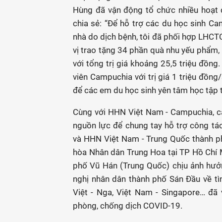
Hùng đã vận động tổ chức nhiều hoạt 
chia sẻ: “Ðể hỗ trợ các du học sinh C
nhà do dịch bệnh, tôi đã phối hợp LHC
vị trao tặng 34 phần quà nhu yếu phẩm,
với tổng trị giá khoảng 25,5 triệu đồng
viên Campuchia với trị giá 1 triệu đồng/
để các em du học sinh yên tâm học tập t
Cùng với HHN Việt Nam - Campuchia, cá
nguồn lực để chung tay hỗ trợ công t
và HHN Việt Nam - Trung Quốc thành p
hòa Nhân dân Trung Hoa tại TP Hồ Chí 
phố Vũ Hán (Trung Quốc) chịu ảnh hưở
nghị nhân dân thành phố Sán Ðầu về tìn
Việt - Nga, Việt Nam - Singapore… đã
phòng, chống dịch COVID-19.