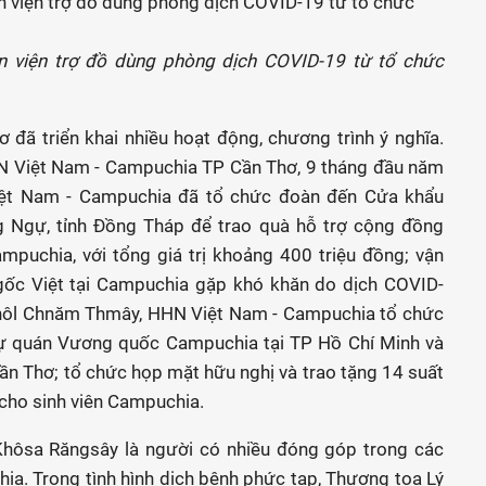
 viện trợ đồ dùng phòng dịch COVID-19 từ tổ chức
ã triển khai nhiều hoạt động, chương trình ý nghĩa.
N Việt Nam - Campuchia TP Cần Thơ, 9 tháng đầu năm
ệt Nam - Campuchia đã tổ chức đoàn đến Cửa khẩu
 Ngự, tỉnh Ðồng Tháp để trao quà hỗ trợ cộng đồng
mpuchia, với tổng giá trị khoảng 400 triệu đồng; vận
ốc Việt tại Campuchia gặp khó khăn do dịch COVID-
 Chôl Chnăm Thmây, HHN Việt Nam - Campuchia tổ chức
 quán Vương quốc Campuchia tại TP Hồ Chí Minh và
Cần Thơ; tổ chức họp mặt hữu nghị và trao tặng 14 suất
 cho sinh viên Campuchia.
 Khôsa Răngsây là người có nhiều đóng góp trong các
a. Trong tình hình dịch bệnh phức tạp, Thượng tọa Lý