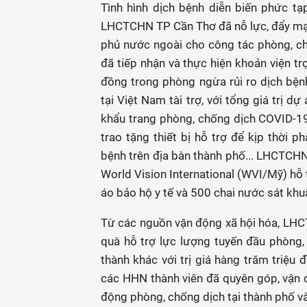
Tình hình dịch bệnh diễn biến phức tạ
LHCTCHN TP Cần Thơ đã nỗ lực, đẩy mạnh
phủ nước ngoài cho công tác phòng, c
đã tiếp nhận và thực hiện khoản viện t
đồng trong phòng ngừa rủi ro dịch bện
tại Việt Nam tài trợ, với tổng giá trị dự
khẩu trang phòng, chống dịch COVID-19 
trao tặng thiết bị hỗ trợ để kịp thời 
bệnh trên địa bàn thành phố... LHCTCH
World Vision International (WVI/Mỹ) hỗ 
áo bảo hộ y tế và 500 chai nước sát khu
Từ các nguồn vận động xã hội hóa, LH
quà hỗ trợ lực lượng tuyến đầu phòng, 
thành khác với trị giá hàng trăm tri
các HHN thành viên đã quyên góp, vận đ
động phòng, chống dịch tại thành phố v