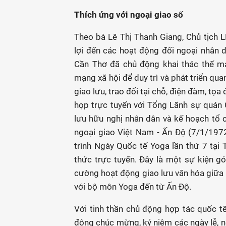
Thích ứng với ngoại giao số
Theo bà Lê Thị Thanh Giang, Chủ tịch
lợi đến các hoạt động đối ngoại nhân
Cần Thơ đã chủ động khai thác thế mạ
mạng xã hội để duy trì và phát triển qua
giao lưu, trao đổi tại chỗ, điện đàm, t
họp trực tuyến với Tổng Lãnh sự quán 
lưu hữu nghị nhân dân và kế hoạch tổ 
ngoại giao Việt Nam - Ấn Ðộ (7/1/1972
trình Ngày Quốc tế Yoga lần thứ 7 tạ
thức trực tuyến. Ðây là một sự kiện g
cường hoạt động giao lưu văn hóa giữa 
với bộ môn Yoga đến từ Ấn Ðộ.
Với tinh thần chủ động hợp tác quốc t
động chúc mừng, kỷ niệm các ngày lễ, ngà