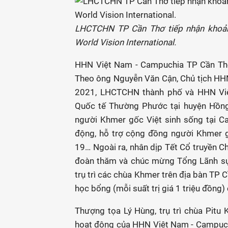
LHCTCHN TP Cần Thơ tiếp nhận khoản
World Vision International.
HHN Việt Nam - Campuchia TP Cần Thơ đ
Theo ông Nguyễn Văn Cận, Chủ tịch HH
2021, LHCTCHN thành phố và HHN Vi
Quốc tế Thường Phước tại huyện Hồng
người Khmer gốc Việt sinh sống tại Ca
động, hỗ trợ cộng đồng người Khmer g
19… Ngoài ra, nhân dịp Tết Cổ truyền
đoàn thăm và chúc mừng Tổng Lãnh sự
trụ trì các chùa Khmer trên địa bàn TP 
học bổng (mỗi suất trị giá 1 triệu đồng)
Thượng tọa Lý Hùng, trụ trì chùa Pitu
hoạt động của HHN Việt Nam - Campuchi