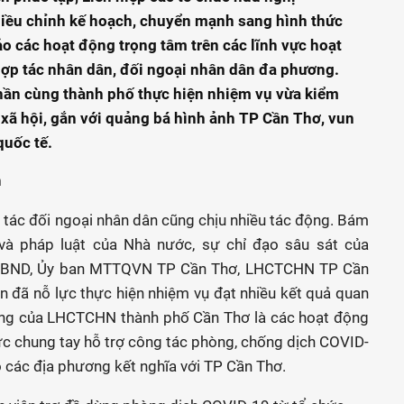
ều chỉnh kế hoạch, chuyển mạnh sang hình thức
bảo các hoạt động trọng tâm trên các lĩnh vực hoạt
hợp tác nhân dân, đối ngoại nhân dân đa phương.
hần cùng thành phố thực hiện nhiệm vụ vừa kiểm
- xã hội, gắn với quảng bá hình ảnh TP Cần Thơ, vun
quốc tế.
h
 tác đối ngoại nhân dân cũng chịu nhiều tác động. Bám
và pháp luật của Nhà nước, sự chỉ đạo sâu sát của
 UBND, Ủy ban MTTQVN TP Cần Thơ, LHCTCHN TP Cần
n đã nỗ lực thực hiện nhiệm vụ đạt nhiều kết quả quan
động của LHCTCHN thành phố Cần Thơ là các hoạt động
ực chung tay hỗ trợ công tác phòng, chống dịch COVID-
có các địa phương kết nghĩa với TP Cần Thơ.