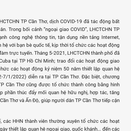
 LHCTCHN TP Cần Thơ, dịch COVID-19 đã tác động bất
 dân. Trong bối cảnh “ngoại giao COVID”, LHCTCHN TP
nh công nghệ thông tin, tận dụng nền tảng Internet,
n hệ với bạn bè quốc tế, kịp thời tổ chức các hoạt động
ọa đàm trực tuyến. Tháng 5-2021, LHCTCHN thành phố đã
Cuba tại TP Hồ Chí Minh; trao đổi các hoạt động giao
chức các hoạt động kỷ niệm 50 năm thiết lập quan hệ
-7/1/2022) diễn ra tại TP Cần Thơ. Ðặc biệt, chương
i TP Cần Thơ cũng được tổ chức thành công bằng hình
óp phần thúc đẩy mối quan hệ hữu nghị, hợp tác, tăng
Cần Thơ và Ấn Ðộ, giúp người dân TP Cần Thơ tiếp cận
ế, các HHN thành viên thường xuyên tổ chức các hoạt
y thiết lập quan hệ ngoại giao, quốc khánh... đến các