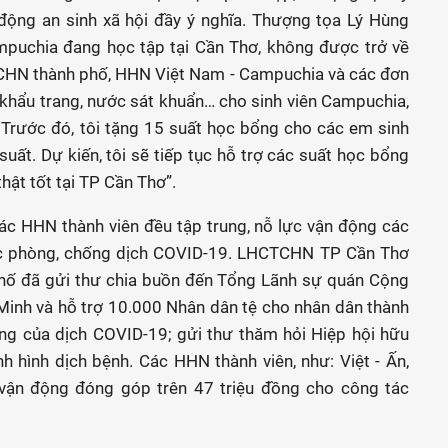
động an sinh xã hội đầy ý nghĩa. Thượng tọa Lý Hùng
ampuchia đang học tập tại Cần Thơ, không được trở về
TCHN thành phố, HHN Việt Nam - Campuchia và các đơn
 khẩu trang, nước sát khuẩn… cho sinh viên Campuchia,
. Trước đó, tôi tặng 15 suất học bổng cho các em sinh
suất. Dự kiến, tôi sẽ tiếp tục hỗ trợ các suất học bổng
hật tốt tại TP Cần Thơ”.
c HHN thành viên đều tập trung, nỗ lực vận động các
ác phòng, chống dịch COVID-19. LHCTCHN TP Cần Thơ
hố đã gửi thư chia buồn đến Tổng Lãnh sự quán Cộng
Minh và hỗ trợ 10.000 Nhân dân tệ cho nhân dân thành
ng của dịch COVID-19; gửi thư thăm hỏi Hiệp hội hữu
h hình dịch bệnh. Các HHN thành viên, như: Việt - Ấn,
 vận động đóng góp trên 47 triệu đồng cho công tác