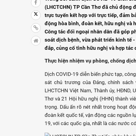
(LHCTCHN) TP Cần Thơ đã chủ động đi
trực tuyến kết hợp với trực tiếp, đảm 
động hòa bình, đoàn kết, hữu nghị và 
Công tác đối ngoại nhân dân đã góp p
soát dịch bệnh, vừa phát triển kinh tế 
đắp, củng cố tình hữu nghị và hợp tác 
Thực hiện nhiệm vụ phòng, chống dịc
Dịch COVID-19 diễn biến phức tạp, công
sát chủ trương của Ðảng, chính sách 
LHCTCHN Việt Nam, Thành ủy, HÐND,
Thơ và 21 Hội hữu nghị (HHN) thành viê
trọng. Dấu ấn rõ nét nhất trong hoạt 
đoàn kết quốc tế, vận động các nguồn l
19, với các quốc gia, nhất là các nước 