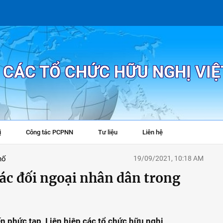
P CÁC TỔ CHỨC HỮU NGHỊ VI
ị
Công tác PCPNN
Tư liệu
Liên hệ
+
hố
19/09/2021, 10:18 AM
ác đối ngoại nhân dân trong
n phức tạp, Liên hiệp các tổ chức hữu nghị