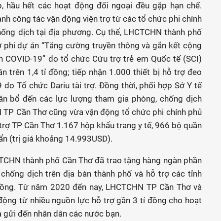
p, hầu hết các hoạt động đối ngoại đều gặp hạn chế.
 công tác vận động viện trợ từ các tổ chức phi chính
hống dịch tại địa phương. Cụ thể, LHCTCHN thành phố
rợ phi dự án “Tăng cường truyền thông và gắn kết cộng
h COVID-19” do tổ chức Cứu trợ trẻ em Quốc tế (SCI)
 án trên 1,4 tỉ đồng; tiếp nhận 1.000 thiết bị hỗ trợ đeo
do Tổ chức Dariu tài trợ. Ðồng thời, phối hợp Sở Y tế
phân bổ đến các lực lượng tham gia phòng, chống dịch
N TP Cần Thơ cũng vừa vận động tổ chức phi chính phủ
trợ TP Cần Thơ 1.167 hộp khẩu trang y tế, 966 bộ quần
ẩn (trị giá khoảng 14.993USD).
CTCHN thành phố Cần Thơ đã trao tặng hàng ngàn phần
chống dịch trên địa bàn thành phố và hỗ trợ các tỉnh
ệu đồng. Từ năm 2020 đến nay, LHCTCHN TP Cần Thơ và
ộng từ nhiều nguồn lực hỗ trợ gần 3 tỉ đồng cho hoạt
à gửi đến nhân dân các nước bạn.