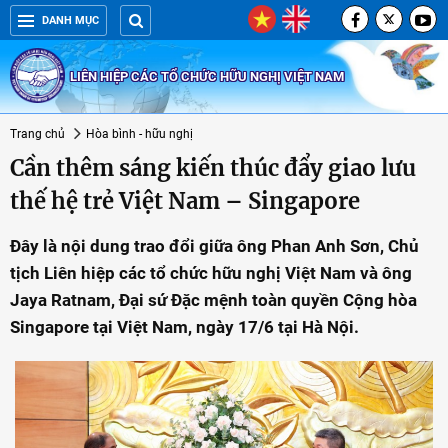
DANH MỤC
LIÊN HIỆP CÁC TỔ CHỨC HỮU NGHỊ VIỆT NAM
Trang chủ
Hòa bình - hữu nghị
Cần thêm sáng kiến thúc đẩy giao lưu
thế hệ trẻ Việt Nam – Singapore
Đây là nội dung trao đổi giữa ông Phan Anh Sơn, Chủ
tịch Liên hiệp các tổ chức hữu nghị Việt Nam và ông
Jaya Ratnam, Đại sứ Đặc mệnh toàn quyền Cộng hòa
Singapore tại Việt Nam, ngày 17/6 tại Hà Nội.