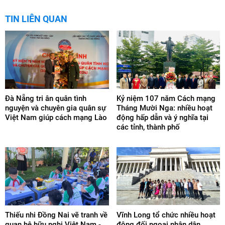
TIN LIÊN QUAN
Đà Nẵng tri ân quân tình
Kỷ niệm 107 năm Cách mạng
nguyện và chuyên gia quân sự
Tháng Mười Nga: nhiều hoạt
Việt Nam giúp cách mạng Lào
động hấp dẫn và ý nghĩa tại
các tỉnh, thành phố
Thiếu nhi Đồng Nai vẽ tranh về
Vĩnh Long tổ chức nhiều hoạt
quan hệ hữu nghị Việt Nam -
động đối ngoại nhân dân