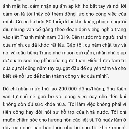
ánh mắt họ, cảm nhận sự ấm áp khi họ bắt tay và nói lời
cảm ơn là tôi thấy có thêm động lực cho công việc của
mình. Có cụ bà hơn 80 tuổi, đi lại khó khăn, phải có người
dìu nhưng vẫn cố gắng theo đoàn đến viếng nghĩa trang
vào tiết Thanh minh năm 2019. Đến trước mộ người thân
của mình, cụ đã khóc rất lâu. Gặp tôi, cụ nắm chặt tay và
nói vài câu tiếng Trung như muốn gửi gắm, nhắn nhủ giúp
đỡ chăm sóc mộ phần của người thân. Hiểu được tâm tư
của cụ tôi cũng nắm tay cụ, gật đầu để cụ yên tâm và cho
biết sẽ nỗ lực để hoàn thành công việc của mình".
Dù chỉ nhận mức thù lao 200.000 đồng/tháng, ông Kiến
vẫn tự nhủ sẽ gắn bó với công việc này cho đến khi
không còn đủ sức khỏe nữa. "Tôi làm việc không phải vì
tiền công hay đòi hỏi sự hỗ trợ của Nhà nước. Tôi chỉ
muốn chăm sóc cho hương hồn các liệt sĩ. Từ ngày làm ở
đây, các chú, các bác luôn phù hộ cho tôi khỏe mạnh",