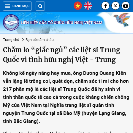
DANH MỤC
LIÊN HIỆP CÁC TỔ CHỨC HỮU NGHỊ VIỆT NAM
Trang chủ
Bạn bè năm châu
Chăm lo “giấc ngủ” các liệt sĩ Trung
Quốc vì tình hữu nghị Việt - Trung
Không kể ngày nắng hay mưa, ông Dương Quang Kiến
vẫn lặng lẽ trông coi, quét dọn, chăm sóc tỉ mỉ cho hơn
217 phần mộ là các liệt sĩ Trung Quốc đã hy sinh vì
tinh thần quốc tế cao cả trong cuộc kháng chiến chống
Mỹ của Việt Nam tại Nghĩa trang liệt sĩ quân tình
nguyện Trung Quốc tại xã Đào Mỹ (huyện Lạng Giang,
tỉnh Bắc Giang).