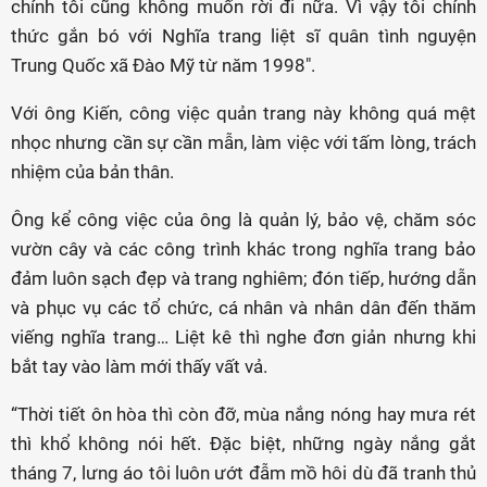
chính tôi cũng không muốn rời đi nữa. Vì vậy tôi chính
thức gắn bó với Nghĩa trang liệt sĩ quân tình nguyện
Trung Quốc xã Đào Mỹ từ năm 1998".
Với ông Kiến, công việc quản trang này không quá mệt
nhọc nhưng cần sự cần mẫn, làm việc với tấm lòng, trách
nhiệm của bản thân.
Ông kể công việc của ông là quản lý, bảo vệ, chăm sóc
vườn cây và các công trình khác trong nghĩa trang bảo
đảm luôn sạch đẹp và trang nghiêm; đón tiếp, hướng dẫn
và phục vụ các tổ chức, cá nhân và nhân dân đến thăm
viếng nghĩa trang… Liệt kê thì nghe đơn giản nhưng khi
bắt tay vào làm mới thấy vất vả.
“Thời tiết ôn hòa thì còn đỡ, mùa nắng nóng hay mưa rét
thì khổ không nói hết. Đặc biệt, những ngày nắng gắt
tháng 7, lưng áo tôi luôn ướt đẫm mồ hôi dù đã tranh thủ