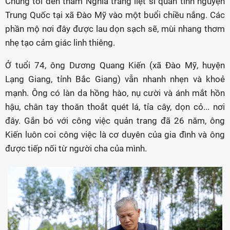
Chúng tôi đến thăm Nghĩa trang liệt sĩ quân tình nguyện
Trung Quốc tại xã Đào Mỹ vào một buổi chiều nắng. Các
phần mộ nơi đây được lau dọn sạch sẽ, mùi nhang thơm
nhẹ tạo cảm giác linh thiêng.
Ở tuổi 74, ông Dương Quang Kiến (xã Đào Mỹ, huyện
Lạng Giang, tỉnh Bắc Giang) vẫn nhanh nhẹn và khoẻ
mạnh. Ông có làn da hồng hào, nụ cười và ánh mắt hồn
hậu, chân tay thoăn thoắt quét lá, tỉa cây, dọn cỏ... nơi
đây. Gắn bó với công việc quản trang đã 26 năm, ông
Kiến luôn coi công việc là cơ duyên của gia đình và ông
được tiếp nối từ người cha của mình.