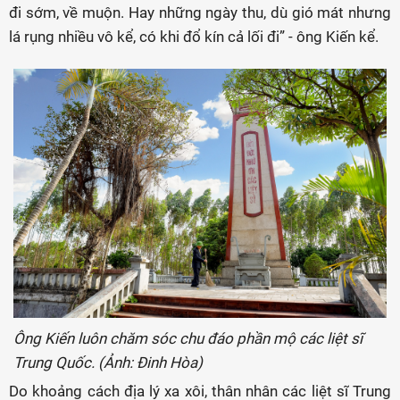
đi sớm, về muộn. Hay những ngày thu, dù gió mát nhưng
lá rụng nhiều vô kể, có khi đổ kín cả lối đi” - ông Kiến kể.
Ông Kiến luôn chăm sóc chu đáo phần mộ các liệt sĩ
Trung Quốc. (Ảnh: Đinh Hòa)
Do khoảng cách địa lý xa xôi, thân nhân các liệt sĩ Trung