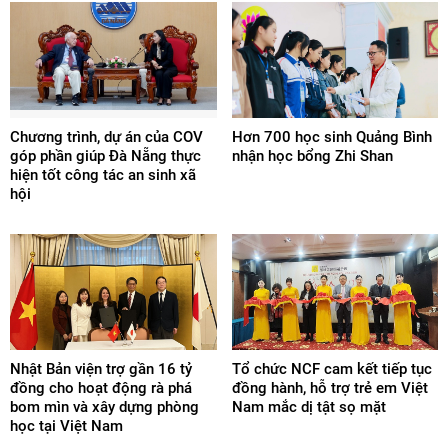
Chương trình, dự án của COV
Hơn 700 học sinh Quảng Bình
góp phần giúp Đà Nẵng thực
nhận học bổng Zhi Shan
hiện tốt công tác an sinh xã
hội
Nhật Bản viện trợ gần 16 tỷ
Tổ chức NCF cam kết tiếp tục
đồng cho hoạt động rà phá
đồng hành, hỗ trợ trẻ em Việt
bom mìn và xây dựng phòng
Nam mắc dị tật sọ mặt
học tại Việt Nam