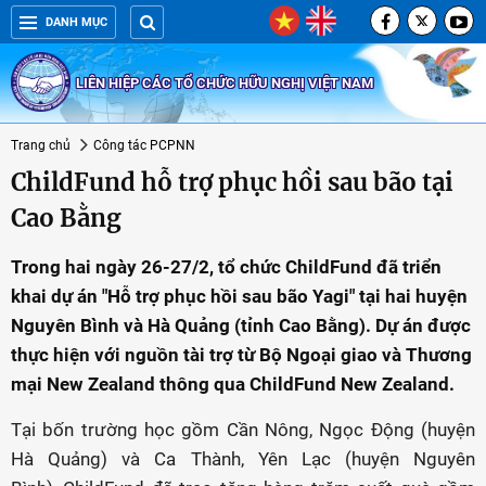
DANH MỤC
LIÊN HIỆP CÁC TỔ CHỨC HỮU NGHỊ VIỆT NAM
Trang chủ
Công tác PCPNN
ChildFund hỗ trợ phục hồi sau bão tại
Cao Bằng
Trong hai ngày 26-27/2, tổ chức ChildFund đã triển
khai dự án "Hỗ trợ phục hồi sau bão Yagi" tại hai huyện
Nguyên Bình và Hà Quảng (tỉnh Cao Bằng). Dự án được
thực hiện với nguồn tài trợ từ Bộ Ngoại giao và Thương
mại New Zealand thông qua ChildFund New Zealand.
Tại bốn trường học gồm Cần Nông, Ngọc Động (huyện
Hà Quảng) và Ca Thành, Yên Lạc (huyện Nguyên