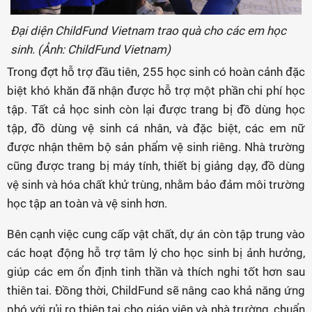
Đại diện ChildFund Vietnam trao quà cho các em học
sinh. (Ảnh: ChildFund Vietnam)
Trong đợt hỗ trợ đầu tiên, 255 học sinh có hoàn cảnh đặc
biệt khó khăn đã nhận được hỗ trợ một phần chi phí học
tập. Tất cả học sinh còn lại được trang bị đồ dùng học
tập, đồ dùng vệ sinh cá nhân, và đặc biệt, các em nữ
được nhận thêm bộ sản phẩm vệ sinh riêng. Nhà trường
cũng được trang bị máy tính, thiết bị giảng dạy, đồ dùng
vệ sinh và hóa chất khử trùng, nhằm bảo đảm môi trường
học tập an toàn và vệ sinh hơn.
Bên cạnh việc cung cấp vật chất, dự án còn tập trung vào
các hoạt động hỗ trợ tâm lý cho học sinh bị ảnh hưởng,
giúp các em ổn định tinh thần và thích nghi tốt hơn sau
thiên tai. Đồng thời, ChildFund sẽ nâng cao khả năng ứng
phó với rủi ro thiên tai cho giáo viên và nhà trường, chuẩn