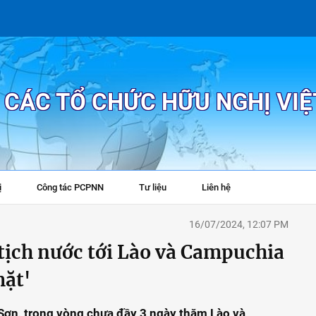
P CÁC TỔ CHỨC HỮU NGHỊ VI
ị
Công tác PCPNN
Tư liệu
Liên hệ
+
16/07/2024, 12:07 PM
tịch nước tới Lào và Campuchia
mặt'
Sơn, trong vòng chưa đầy 3 ngày thăm Lào và