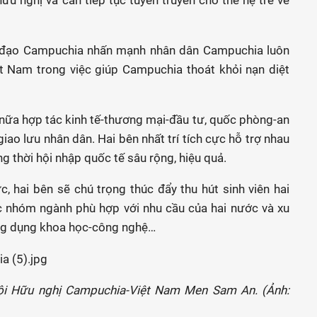
ữu nghị và cần tiếp tục tuyên truyền cho thế hệ trẻ về
nh đạo Campuchia nhấn mạnh nhân dân Campuchia luôn
ệt Nam trong việc giúp Campuchia thoát khỏi nạn diệt
 nữa hợp tác kinh tế-thương mại-đầu tư, quốc phòng-an
giao lưu nhân dân. Hai bên nhất trí tích cực hỗ trợ nhau
ng thời hội nhập quốc tế sâu rộng, hiệu quả.
, hai bên sẽ chú trọng thúc đẩy thu hút sinh viên hai
c nhóm ngành phù hợp với nhu cầu của hai nước và xu
ứng dụng khoa học-công nghệ…
Hội Hữu nghị Campuchia-Việt Nam Men Sam An. (Ảnh: