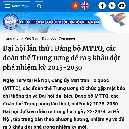
DANH MỤC
LIÊN HIỆP CÁC TỔ CHỨC HỮU NGHỊ VIỆT NAM
Trang chủ
Việt Nam - Đất nước - Con người
Đại hội lần thứ I Đảng bộ MTTQ, các
đoàn thể Trung ương đề ra 3 khâu đột
phá nhiệm kỳ 2025-2030
Ngày 18/9 tại Hà Nội, Đảng ủy Mặt trận Tổ quốc
(MTTQ), các đoàn thể Trung ương tổ chức gặp mặt báo
chí thông tin về Đại hội đại biểu Đảng bộ MTTQ, các
đoàn thể Trung ương lần thứ I, nhiệm kỳ 2025-2030.
Đại hội dự kiến diễn ra trong hai ngày 22-23/9 tại Hà
Nội, tập trung bàn thảo phương hướng, nhiệm vụ và đề
ra 3 khâu đột phá trong nhiệm kỳ mới.