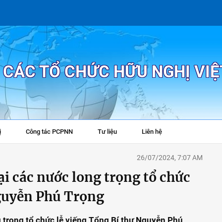
P CÁC TỔ CHỨC HỮU NGHỊ VI
ị
Công tác PCPNN
Tư liệu
Liên hệ
+
26/07/2024, 7:07 AM
ại các nước long trọng tổ chức
Nguyễn Phú Trọng
g trọng tổ chức lễ viếng Tổng Bí thư Nguyễn Phú