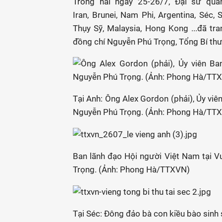
Trong hai ngày 25-26/7, Đại sứ quá
Iran, Brunei, Nam Phi, Argentina, Séc, 
Thụy Sỹ, Malaysia, Hong Kong ...đã tr
đồng chí Nguyễn Phú Trọng, Tổng Bí th
Tại Anh: Ông Alex Gordon (phải), Ủy vi
Nguyễn Phú Trọng. (Ảnh: Phong Hà/TT
Ban lãnh đạo Hội người Việt Nam tại 
Trọng. (Ảnh: Phong Hà/TTXVN)
Tại Séc: Đông đảo bà con kiều bào sinh 