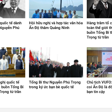
quốc tế dành
Hội hữu nghị và hợp tác văn hóa
Hàng trăm tổ 
 Nguyễn Phú
Ấn Độ thăm Quảng Ninh
toàn thế giới t
buồn Tổng Bí 
Trọng từ trần
ghị quốc tế
Tổng Bí thư Nguyễn Phú Trọng
Chủ tịch VUFO:
a buồn Tổng Bí
trong ký ức bạn bè quốc tế
coi Ấn Độ là đố
rọng từ trần
bạn tin cậy