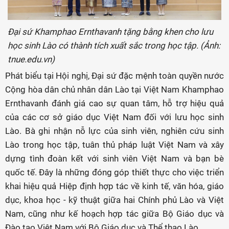
Đại sứ Khamphao Ernthavanh tặng bằng khen cho lưu
học sinh Lào có thành tích xuất sắc trong học tập. (Ảnh:
tnue.edu.vn)
Phát biểu tại Hội nghị, Đại sứ đặc mệnh toàn quyền nước
Cộng hòa dân chủ nhân dân Lào tại Việt Nam Khamphao
Ernthavanh đánh giá cao sự quan tâm, hỗ trợ hiệu quả
của các cơ sở giáo dục Việt Nam đối với lưu học sinh
Lào. Bà ghi nhận nỗ lực của sinh viên, nghiên cứu sinh
Lào trong học tập, tuân thủ pháp luật Việt Nam và xây
dựng tình đoàn kết với sinh viên Việt Nam và bạn bè
quốc tế. Đây là những đóng góp thiết thực cho việc triển
khai hiệu quả Hiệp định hợp tác về kinh tế, văn hóa, giáo
dục, khoa học - kỹ thuật giữa hai Chính phủ Lào và Việt
Nam, cũng như kế hoạch hợp tác giữa Bộ Giáo dục và
Đào tạo Việt Nam với Bộ Giáo dục và Thể thao Lào.