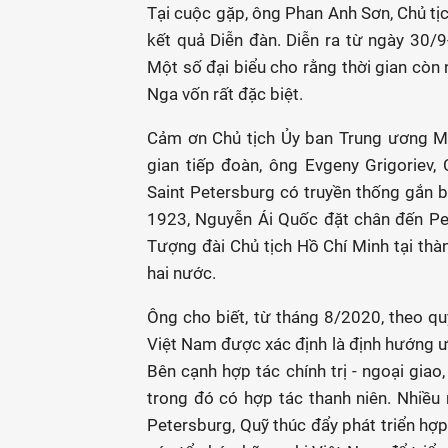
Tại cuộc gặp, ông Phan Anh Sơn, Chủ tị
kết quả Diễn đàn. Diễn ra từ ngày 30/9
Một số đại biểu cho rằng thời gian còn n
Nga vốn rất đặc biệt.
Cảm ơn Chủ tịch Ủy ban Trung ương Mặ
gian tiếp đoàn, ông Evgeny Grigoriev, 
Saint Petersburg có truyền thống gắn b
1923, Nguyễn Ái Quốc đặt chân đến Pet
Tượng đài Chủ tịch Hồ Chí Minh tại thà
hai nước.
Ông cho biết, từ tháng 8/2020, theo qu
Việt Nam được xác định là định hướng ưu
Bên cạnh hợp tác chính trị - ngoại giao
trong đó có hợp tác thanh niên. Nhiều 
Petersburg, Quỹ thúc đẩy phát triển hợp