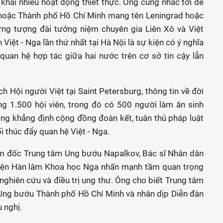
khai nhiều hoạt động thiết thực. Ông cũng nhắc tới đề
 hoặc Thành phố Hồ Chí Minh mang tên Leningrad hoặc
ựng tượng đài tưởng niệm chuyên gia Liên Xô và Việt
iệt - Nga lần thứ nhất tại Hà Nội là sự kiện có ý nghĩa
uan hệ hợp tác giữa hai nước trên cơ sở tin cậy lẫn
h Hội người Việt tại Saint Petersburg, thông tin về đời
 1.500 hội viên, trong đó có 500 người làm ăn sinh
Ông khẳng định cộng đồng đoàn kết, tuân thủ pháp luật
i thúc đẩy quan hệ Việt - Nga.
ám đốc Trung tâm Ung bướu Napalkov, Bác sĩ Nhân dân
Viện Hàn lâm Khoa học Nga nhấn mạnh tầm quan trọng
 nghiên cứu và điều trị ung thư. Ông cho biết Trung tâm
 Ung bướu Thành phố Hồ Chí Minh và nhân dịp Diễn đàn
 nghị.