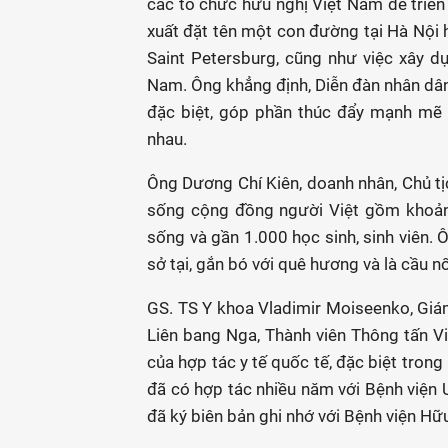
các tổ chức hữu nghị Việt Nam để triển 
xuất đặt tên một con đường tại Hà Nội
Saint Petersburg, cũng như việc xây d
Nam. Ông khẳng định, Diễn đàn nhân dân V
đặc biệt, góp phần thúc đẩy mạnh mẽ q
nhau.
Ông Dương Chí Kiên, doanh nhân, Chủ tịc
sống cộng đồng người Việt gồm khoảng
sống và gần 1.000 học sinh, sinh viên. 
sở tại, gắn bó với quê hương và là cầu nố
GS. TS Y khoa Vladimir Moiseenko, Gi
Liên bang Nga, Thành viên Thông tấn 
của hợp tác y tế quốc tế, đặc biệt trong
đã có hợp tác nhiều năm với Bệnh viện
đã ký biên bản ghi nhớ với Bệnh viện Hữu