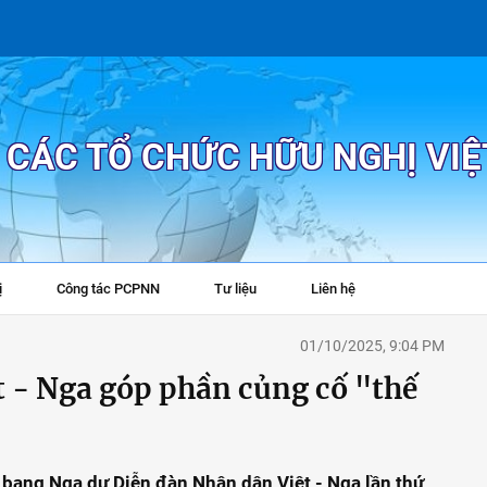
P CÁC TỔ CHỨC HỮU NGHỊ VI
ị
Công tác PCPNN
Tư liệu
Liên hệ
+
01/10/2025, 9:04 PM
t - Nga góp phần củng cố "thế
 bang Nga dự Diễn đàn Nhân dân Việt - Nga lần thứ