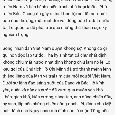
miền Nam và tiến hành chiến tranh phá hoại khốc liệt ở
miền Bắc. Chúng đã gây ra biết bao tội ác dã man, biết
bao đau thương, mất mát đối với đồng bào ta, đất nước
ta. Tổ quốc ta đã phải trải qua những thử thách cực kỳ
nghiêm trọng.
Song, nhân dân Việt Nam quyết không sợ. Không có gì
quí hơn độc lập tự do. Thà hy sinh tất cả chứ nhất định
không chịu mất nước, nhất định không chịu làm nô lệ. Lời
kêu gọi của Chủ tịch Hồ Chí Minh đã trở thành mệnh lệnh
thiêng liêng của lý trí và trái tim của mỗi người Việt Nam.
Dưới sự lãnh đạo sáng suốt của Đảng và Bác Hồ kính
yêu, quân và dân cả nước đã vượt qua muôn vàn khó
khăn, gian khổ, kiên cường, sáng tạo, anh dũng chiến đấu,
hy sinh, lập nên những chiến công oanh liệt, đánh cho Mỹ
cút, đánh cho Ngụy nhào mà đỉnh cao là cuộc Tổng tiến