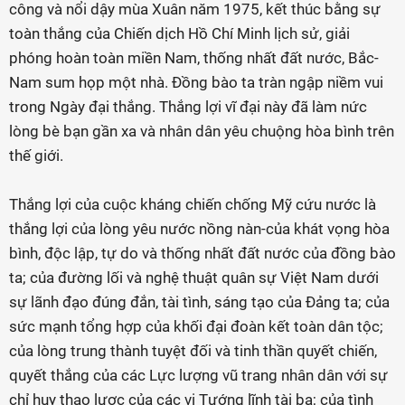
công và nổi dậy mùa Xuân năm 1975, kết thúc bằng sự
toàn thắng của Chiến dịch Hồ Chí Minh lịch sử, giải
phóng hoàn toàn miền Nam, thống nhất đất nước, Bắc-
Nam sum họp một nhà. Đồng bào ta tràn ngập niềm vui
trong Ngày đại thắng. Thắng lợi vĩ đại này đã làm nức
lòng bè bạn gần xa và nhân dân yêu chuộng hòa bình trên
thế giới.
Thắng lợi của cuộc kháng chiến chống Mỹ cứu nước là
thắng lợi của lòng yêu nước nồng nàn-của khát vọng hòa
bình, độc lập, tự do và thống nhất đất nước của đồng bào
ta; của đường lối và nghệ thuật quân sự Việt Nam dưới
sự lãnh đạo đúng đắn, tài tình, sáng tạo của Đảng ta; của
sức mạnh tổng hợp của khối đại đoàn kết toàn dân tộc;
của lòng trung thành tuyệt đối và tinh thần quyết chiến,
quyết thắng của các Lực lượng vũ trang nhân dân với sự
chỉ huy thao lược của các vị Tướng lĩnh tài ba; của tình