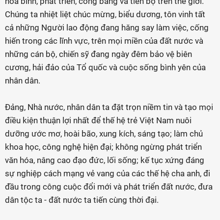
hòa bình, phát triển, công bằng và tiến bộ trên thế giới.
Chúng ta nhiệt liệt chúc mừng, biểu dương, tôn vinh tất
cả những Người lao động đang hăng say làm việc, cống
hiến trong các lĩnh vực, trên mọi miền của đất nước và
những cán bộ, chiến sỹ đang ngày đêm bảo vệ biên
cương, hải đảo của Tổ quốc và cuộc sống bình yên của
nhân dân.
Đảng, Nhà nước, nhân dân ta đặt trọn niềm tin và tạo mọi
điều kiện thuận lợi nhất để thế hệ trẻ Việt Nam nuôi
dưỡng ước mơ, hoài bão, xung kích, sáng tạo; làm chủ
khoa học, công nghệ hiện đại; không ngừng phát triển
văn hóa, nâng cao đạo đức, lối sống; kế tục xứng đáng
sự nghiệp cách mạng vẻ vang của các thế hệ cha anh, đi
đầu trong công cuộc đổi mới và phát triển đất nước, đưa
dân tộc ta - đất nước ta tiến cùng thời đại.