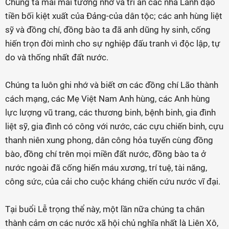
Chúng ta mãi mãi tưởng nhớ và tri ân các nhà Lãnh đạo
tiền bối kiệt xuất của Đảng-của dân tộc; các anh hùng liệt
sỹ và đồng chí, đồng bào ta đã anh dũng hy sinh, cống
hiến trọn đời mình cho sự nghiệp đấu tranh vì độc lập, tự
do và thống nhất đất nước.
Chúng ta luôn ghi nhớ và biết ơn các đồng chí Lão thành
cách mạng, các Mẹ Việt Nam Anh hùng, các Anh hùng
lực lượng vũ trang, các thương binh, bệnh binh, gia đình
liệt sỹ, gia đình có công với nước, các cựu chiến binh, cựu
thanh niên xung phong, dân công hỏa tuyến cùng đồng
bào, đồng chí trên mọi miền đất nước, đồng bào ta ở
nước ngoài đã cống hiến máu xương, trí tuệ, tài năng,
công sức, của cải cho cuộc kháng chiến cứu nước vĩ đại.
Tại buổi Lễ trọng thể này, một lần nữa chúng ta chân
thành cảm ơn các nước xã hội chủ nghĩa nhất là Liên Xô,