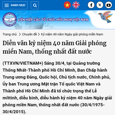
DANH MỤC
LIÊN HIỆP CÁC TỔ CHỨC HỮU NGHỊ VIỆT NAM
Trang chủ
Chuyên đề
Kỷ niệm 40 năm Ngày giải phóng miền Nam
Diễn văn kỷ niệm 40 năm Giải phóng
miền Nam, thống nhất đất nước
(TTXVN/VIETNAM+) Sáng 30/4, tại Quảng trường
Thống Nhất-Thành phố Hồ Chí Minh, Ban Chấp hành
Trung ương Đảng, Quốc hội, Chủ tịch nước, Chính phủ,
Ủy ban Trung ương Mặt trận Tổ quốc Việt Nam và
Thành phố Hồ Chí Minh đã tổ chức trọng thể Lễ
míttinh, diễu binh, diễu hành kỷ niệm 40 năm Ngày giải
phóng miền Nam, thống nhất đất nước (30/4/1975-
30/4/2015).