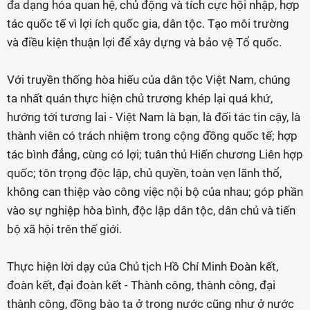
đa dạng hóa quan hệ, chủ động và tích cực hội nhập, hợp
tác quốc tế vì lợi ích quốc gia, dân tộc. Tạo môi trường
và điều kiện thuận lợi để xây dựng và bảo vệ Tổ quốc.
Với truyền thống hòa hiếu của dân tộc Việt Nam, chúng
ta nhất quán thực hiện chủ trương khép lại quá khứ,
hướng tới tương lai - Việt Nam là bạn, là đối tác tin cậy, là
thành viên có trách nhiệm trong cộng đồng quốc tế; hợp
tác bình đẳng, cùng có lợi; tuân thủ Hiến chương Liên hợp
quốc; tôn trọng độc lập, chủ quyền, toàn vẹn lãnh thổ,
không can thiệp vào công việc nội bộ của nhau; góp phần
vào sự nghiệp hòa bình, độc lập dân tộc, dân chủ và tiến
bộ xã hội trên thế giới.
Thực hiện lời dạy của Chủ tịch Hồ Chí Minh Đoàn kết,
đoàn kết, đại đoàn kết - Thành công, thành công, đại
thành công, đồng bào ta ở trong nước cũng như ở nước